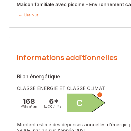
Maison familiale avec piscine – Environnement c
Dans un environnement privilégié, au calme, cette maison 
Lire plus
qualité de vie rare.
Elle propose une pièce de vie lumineuse et conviviale, q
d’eau.
Les prestations sont complétées par une climatisation, un i
Informations additionnelles
À l’extérieur, vous profiterez pleinement d’un jardin soign
Idéalement située à proximité immédiate des écoles et des c
Bilan énergétique
Les informations sur les risques auxquels ce bien est expo
CLASSE ÉNERGIE ET CLASSE CLIMAT
i
Prix de vente : 418 700 €
168
6*
C
Honoraires charge vendeur
kWh/m².
an
kgCO₂/m².
an
Contactez votre conseiller SAFTI : Audrey UNG, Tél. : 066
Montant estimé des dépenses annuelles d'énergie 
2820€ par an sur l'année 2021.