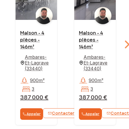
Maison - 4
Maison - 4
pièces -
pièces -
146m²
146m²
Ambares-
Ambares-
Et-Lagrave
Et-Lagrave
(
33440
)
(
33440
)
900m²
900m²
3
3
387 000 €
387 000 €
Contacter
Contact
Appeler
Appeler
WhatsApp