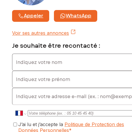
Prix de vente : 425 000 €
Honoraires charge vendeur
Appeler
WhatsApp
Contactez votre conseiller SAFTI : Stéphane JIMENEZ, Tél. :
0684114443, E-mail : stephane.jimenez@safti.fr - EI - Agent
commercial immatriculé au RSAC de Bordeaux sous le
Voir ses autres annonces
numéro 977 909 191
Je souhaite être recontacté :
Indiquez votre nom
Indiquez votre prénom
E-mail
J’ai lu et j’accepte la
Politique de Protection des
Données Personnelles
*