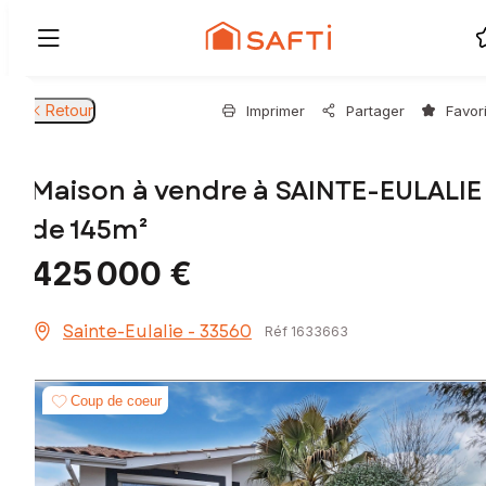
Retour
Imprimer
Partager
Favor
Maison à vendre à SAINTE-EULALIE
de 145m²
425 000 €
Sainte-Eulalie - 33560
Réf 1633663
Coup de coeur