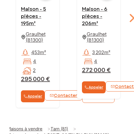
Maison - 5
Maison - 6
pièces -
pièces -
195m²
206m²
Graulhet
Graulhet
(
81300
)
(
81300
)
453m²
3 202m²
4
4
272 000 €
2
295 000 €
Contact
Appeler
Contacter
Appeler
WhatsApp
>
>
Maisons à vendre
Tarn (81)