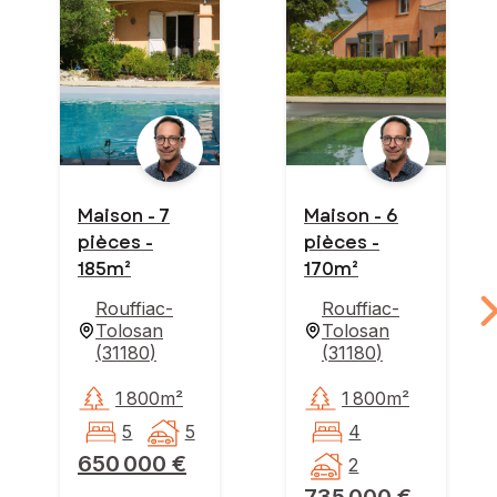
Maison - 7
Maison - 6
pièces -
pièces -
185m²
170m²
Rouffiac-
Rouffiac-
Tolosan
Tolosan
(
31180
)
(
31180
)
1 800m²
1 800m²
5
5
4
650 000 €
2
735 000 €