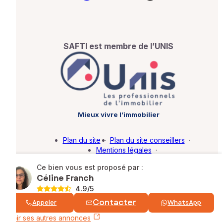
SAFTI est membre de l’UNIS
Mieux vivre l’immobilier
Plan du site
·
Plan du site conseillers
·
Mentions légales
·
Politique de protection des données
·
Ce bien vous est proposé par :
Barème d'honoraires
·
Paramétrer mes cookies
Céline Franch
4.9
/5
© SAFTI 2026. Tous droits réservés.
Contacter
Appeler
WhatsApp
Voir ses autres annonces