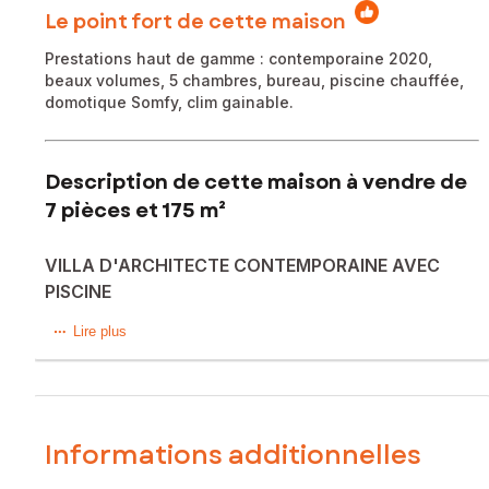
Le point fort de cette maison
Prestations haut de gamme : contemporaine 2020,
beaux volumes, 5 chambres, bureau, piscine chauffée,
domotique Somfy, clim gainable.
Description de cette maison à vendre de
7 pièces et 175 m²
VILLA D'ARCHITECTE CONTEMPORAINE AVEC
PISCINE
-SOUS OFFRE ACCEPTÉE - EXCLUSIVITÉ
Lire plus
Découvrez cette maison d’architecte de 2020 aux lignes
contemporaines, idéalement située à la lisière de L’Union, à
proximité immédiate des commerces, écoles et transports.
Informations additionnelles
Dès l’entrée, vous serez séduits par une pièce de vie
lumineuse de plus de 50 m², offrant un espace convivial et