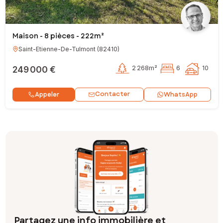
Maison - 8 pièces - 222m²
Saint-Etienne-De-Tulmont
(
82410
)
249 000 €
2 268m²
6
10
Contacter
Appeler
WhatsApp
Partagez une info immobilière et