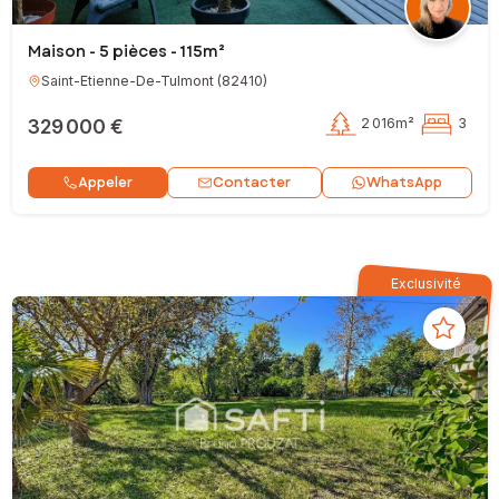
Maison - 5 pièces - 115m²
Saint-Etienne-De-Tulmont
(
82410
)
329 000 €
2 016m²
3
Contacter
Appeler
WhatsApp
Exclusivité