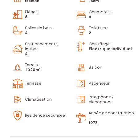
Maison
135m²
Pièces
:
Chambres
:
6
4
Salles de bain
:
Toilettes
:
4
2
Stationnements
Chauffage :
inclus
:
Électrique individuel
4
Terrain :
Balcon
1 020m²
Terrasse
Ascenseur
Interphone /
Climatisation
Vidéophone
Année de construction
Résidence sécurisée
:
1973