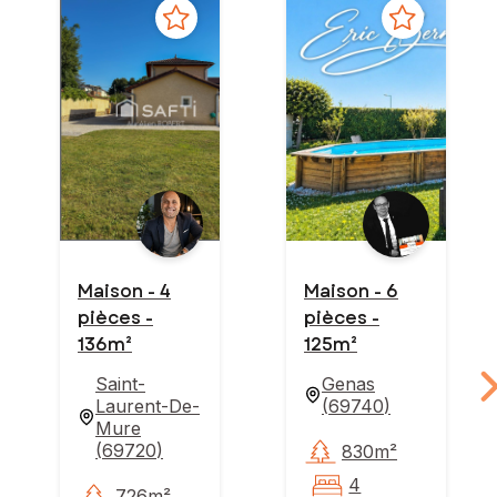
Maison - 4
Maison - 6
pièces -
pièces -
136m²
125m²
Saint-
Genas
Laurent-De-
(
69740
)
Mure
(
69720
)
830m²
4
726m²