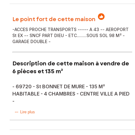
Le point fort de cette maison
-ACCES PROCHE TRANSPORTS ----- A 43 -- AEROPORT
St EX -- SNCF PART DIEU - ETC........SOUS SOL 98 M² -
GARAGE DOUBLE -
Description de cette maison à vendre de
6 pièces et 135 m²
- 69720 - St BONNET DE MURE - 135 M²
HABITABLE - 4 CHAMBRES - CENTRE VILLE A PIED
-
St-BONNET-DE-MURE - 69720 - Maison de construction
Lire plus
traditionnel (1973) dans un environnement calme et paisible.
Proche de toutes commodités , commerces, écoles,
transports, A 43, AÉROPORT St EX, SNCF PART DIEU,