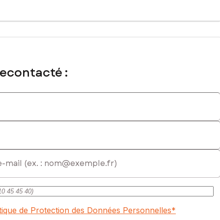
l immatriculé au RSAC de MONTAUBAN sous le numéro 907 959 431
recontacté :
itique de Protection des Données Personnelles
*