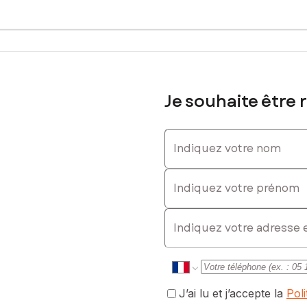
0767853288, E-mail : cedric.guisti@safti.fr - EI - Agent commercia
Je souhaite être 
Indiquez votre nom
Indiquez votre prénom
E-mail
J’ai lu et j’accepte la
Pol