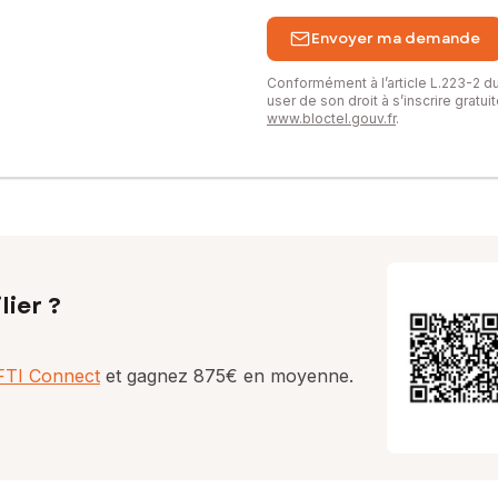
Envoyer ma demande
Conformément à l’article L.223-2 
user de son droit à s’inscrire gratu
www.bloctel.gouv.fr
.
lier ?
AFTI Connect
et gagnez 875€ en moyenne.