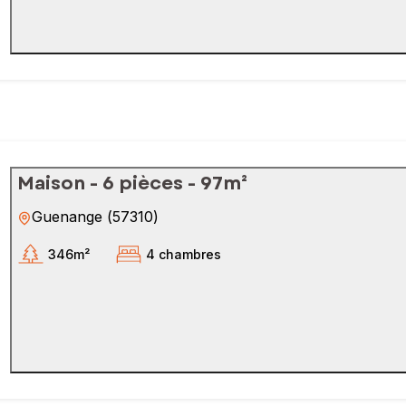
Maison - 6 pièces - 97m²
Guenange
(
57310
)
346m²
4 chambres