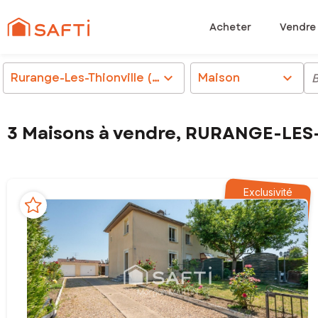
Acheter
Vendre
Rurange-Les-Thionville (57310)
chevron_right
Maison
chevron_right
3 Maisons à vendre, RURANGE-LES
Exclusivité