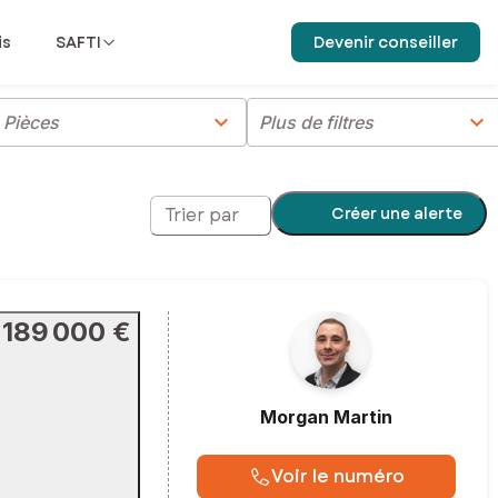
is
SAFTI
Devenir conseiller
chevron_right
chevron_right
Pièces
Plus de filtres
Créer une alerte
Trier par
189 000 €
Morgan
Martin
Voir le numéro