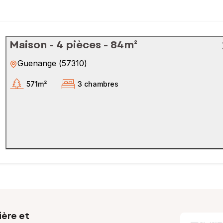
Maison - 4 pièces - 84m²
Guenange
(
57310
)
571m²
3 chambres
ière et