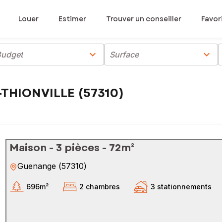
Louer
Estimer
Trouver un conseiller
Favor
chevron_right
chevron_right
Budget
Surface
-THIONVILLE (57310)
Maison - 3 pièces - 72m²
Guenange
(
57310
)
696m²
2 chambres
3 stationnements