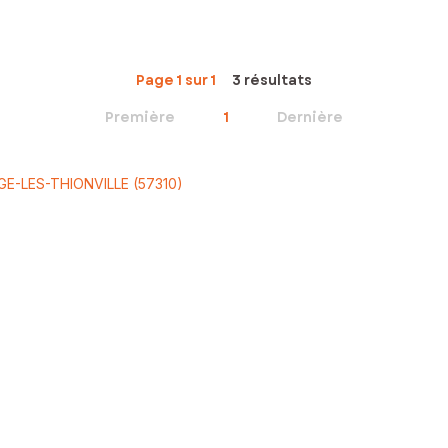
Page 1 sur 1
3 résultats
Première
1
Dernière
GE-LES-THIONVILLE (57310)