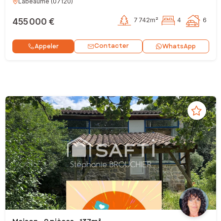
Labeaume
(
07120
)
455 000 €
7 742m²
4
6
Contacter
Appeler
WhatsApp