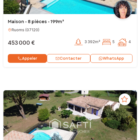
Maison - 8 pièces - 199m²
Ruoms
(
07120
)
453 000 €
3 392m²
5
4
Contacter
Appeler
WhatsApp