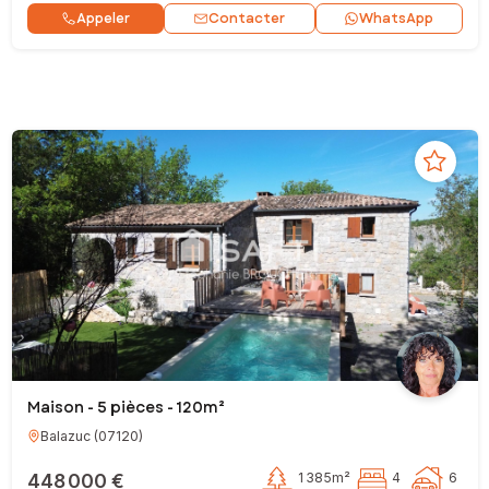
Contacter
Appeler
WhatsApp
Maison - 5 pièces - 120m²
Balazuc
(
07120
)
448 000 €
1 385m²
4
6