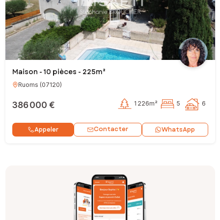
Maison - 10 pièces - 225m²
Ruoms
(
07120
)
386 000 €
1 226m²
5
6
Contacter
Appeler
WhatsApp