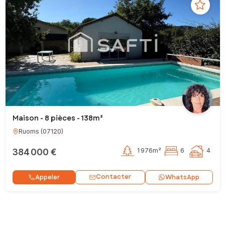
Maison - 8 pièces - 138m²
Ruoms
(
07120
)
384 000 €
1 976m²
6
4
Contacter
Appeler
WhatsApp