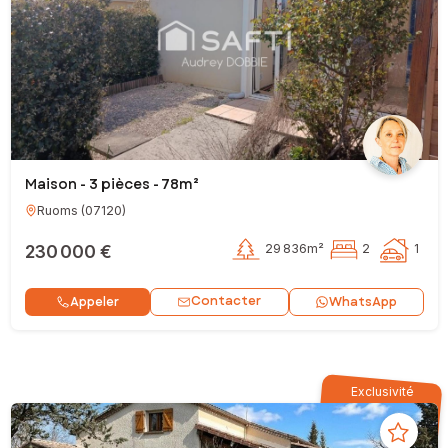
Maison - 3 pièces - 78m²
Ruoms
(
07120
)
230 000 €
29 836m²
2
1
Contacter
Appeler
WhatsApp
Exclusivité