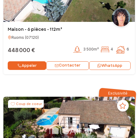
Maison - 6 pièces - 112m²
Ruoms
(
07120
)
448 000 €
3 500m²
4
6
Contacter
Appeler
WhatsApp
Exclusivité
Coup de coeur