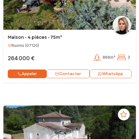
Maison - 4 pièces - 75m²
Ruoms
(
07120
)
264 000 €
866m²
3
Contacter
Appeler
WhatsApp