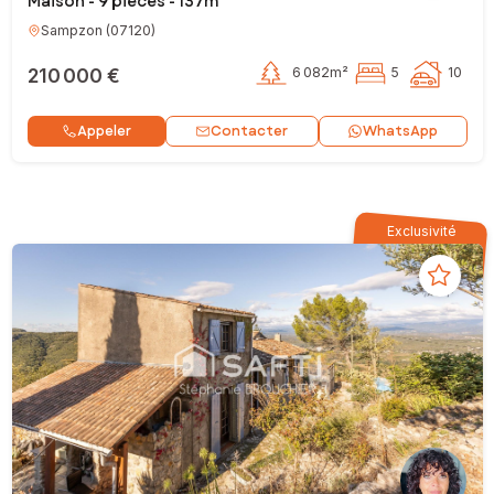
Maison - 9 pièces - 137m²
Sampzon
(
07120
)
210 000 €
6 082m²
5
10
Contacter
Appeler
WhatsApp
Exclusivité