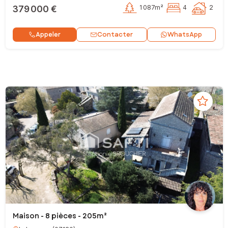
379 000 €
1 087m²
4
2
Contacter
Appeler
WhatsApp
Maison - 8 pièces - 205m²