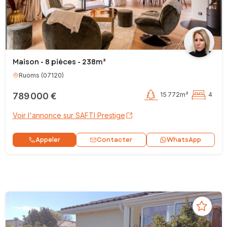
Maison - 8 pièces - 238m²
Ruoms
(
07120
)
789 000 €
15 772m²
4
Voir l'annonce sur SAFTI Prestige
Contacter
Appeler
WhatsApp