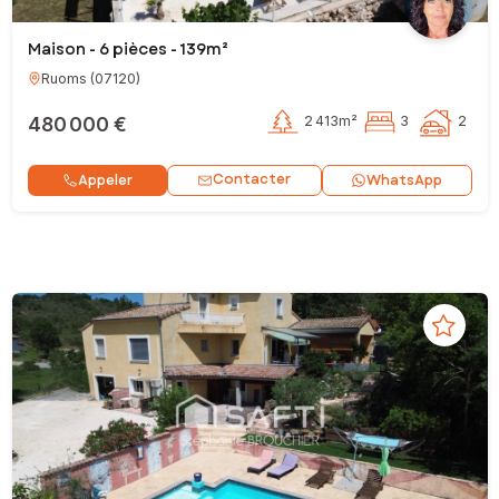
Maison - 6 pièces - 139m²
Ruoms
(
07120
)
480 000 €
2 413m²
3
2
Contacter
Appeler
WhatsApp