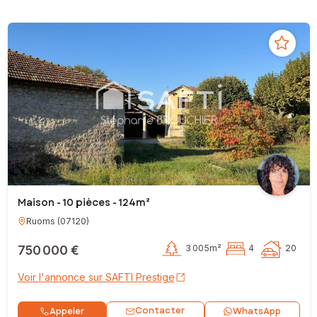
Maison - 10 pièces - 124m²
Ruoms
(
07120
)
750 000 €
3 005m²
4
20
Voir l'annonce sur SAFTI Prestige
Contacter
Appeler
WhatsApp