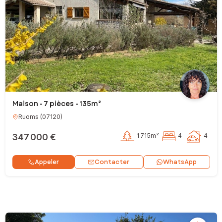
Maison - 7 pièces - 135m²
Ruoms
(
07120
)
347 000 €
1 715m²
4
4
Contacter
Appeler
WhatsApp