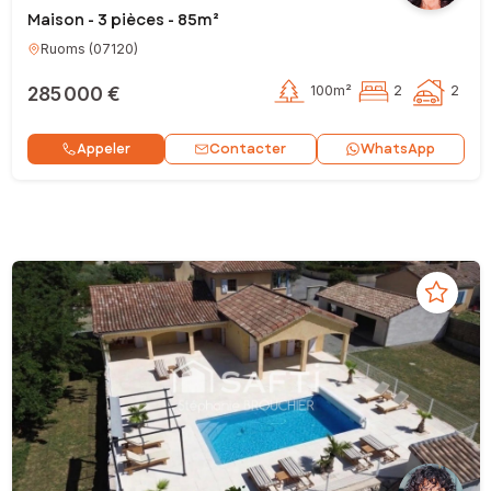
Maison - 3 pièces - 85m²
Ruoms
(
07120
)
285 000 €
100m²
2
2
Contacter
Appeler
WhatsApp