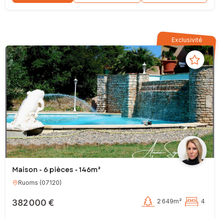
Exclusivité
Maison - 6 pièces - 146m²
Ruoms
(
07120
)
382 000 €
2 649m²
4