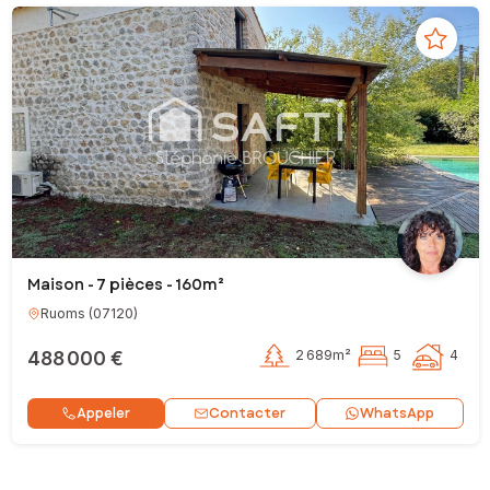
Maison - 7 pièces - 160m²
Ruoms
(
07120
)
488 000 €
2 689m²
5
4
Contacter
Appeler
WhatsApp