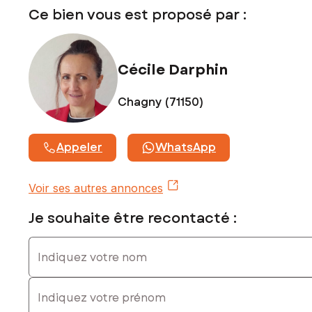
Contactez votre conseiller SAFTI : Cécile DARPHIN, Tél. : 06
Ce bien vous est proposé par :
26 63 54 03, E-mail : cecile.darphin@safti.fr - EI - Agent
commercial immatriculé au RSAC de CHALON-SUR-SAÔNE
sous le numéro 842 067 530
Cécile Darphin
Chagny (71150)
Appeler
WhatsApp
Voir ses autres annonces
Je souhaite être recontacté :
Indiquez votre nom
Indiquez votre prénom