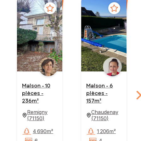
Maison - 10
Maison - 6
pièces -
pièces -
236m²
157m²
Remigny
Chaudenay
(
71150
)
(
71150
)
4 690m²
1 206m²
6
4