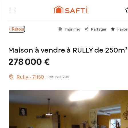
Retour
Imprimer
Partager
Favor
Maison à vendre à RULLY de 250m²
278 000 €
Rully - 71150
Réf 1638296