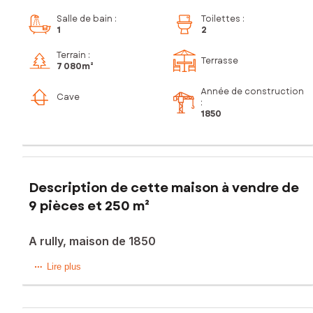
Salle de bain
:
Toilettes
:
1
2
Terrain :
Terrasse
7 080m²
Année de construction
Cave
:
1850
Description de cette maison à vendre de
9 pièces et 250 m²
A rully, maison de 1850
Pour les amoureux des vieilles pierres,
Lire plus
L’habitation de 250 m² se compose. Au rez de chaussée,
vous découvrez une pièce de vie de 59 m² avec poêle a
bois, une coursive emmène sur une cuisine équipée de 23