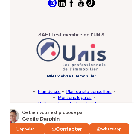
SAFTI est membre de l’UNIS
Mieux vivre l’immobilier
Plan du site
·
Plan du site conseillers
·
Mentions légales
·
Politique de protection des données
·
Barème d'honoraires
·
Paramétrer mes cookies
Ce bien vous est proposé par :
Cécile Darphin
© SAFTI 2026. Tous droits réservés.
Contacter
Appeler
WhatsApp