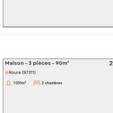
Maison - 3 pièces - 90m²
2
Roura
(
97311
)
1 031m²
2 chambres