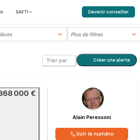
is
SAFTI
Devenir conseiller
chevron_right
chevron_right
ièces
Plus de filtres
Créer une alerte
Trier par
368 000 €
Alain
Peressoni
Voir le numéro