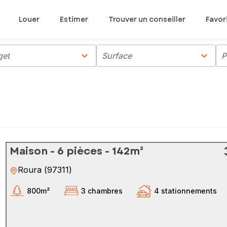
Louer
Estimer
Trouver un conseiller
Favor
chevron_right
chevron_right
get
Surface
P
Maison - 6 pièces - 142m²
Roura
(
97311
)
800m²
3 chambres
4 stationnements