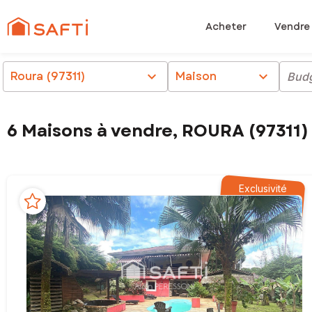
Acheter
Vendre
Roura (97311)
chevron_right
Maison
chevron_right
Bud
6 Maisons à vendre, ROURA (97311)
Exclusivité