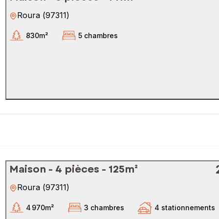
Roura
(
97311
)
830m²
5 chambres
Maison - 4 pièces - 125m²
Roura
(
97311
)
4 970m²
3 chambres
4 stationnements