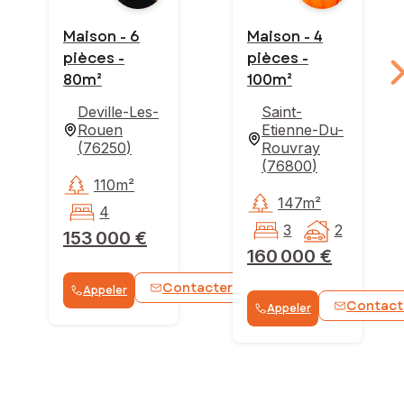
Maison - 6
Maison - 4
pièces -
pièces -
80m²
100m²
Deville-Les-
Saint-
Rouen
Etienne-Du-
(
76250
)
Rouvray
(
76800
)
110m²
147m²
4
3
2
153 000 €
160 000 €
Contacter
Appeler
WhatsApp
Contact
Appeler