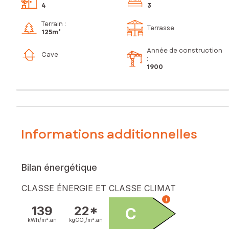
4
3
Terrain :
Terrasse
125m²
Année de construction
Cave
:
1900
Informations additionnelles
Bilan énergétique
CLASSE ÉNERGIE ET CLASSE CLIMAT
i
139
22*
C
kWh/m².
an
kgCO₂/m².
an