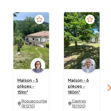
Maison - 5
Maison - 6
pièces -
pièces -
151m²
180m²
Roquecourbe
Castres
(
81210
)
(
81100
)