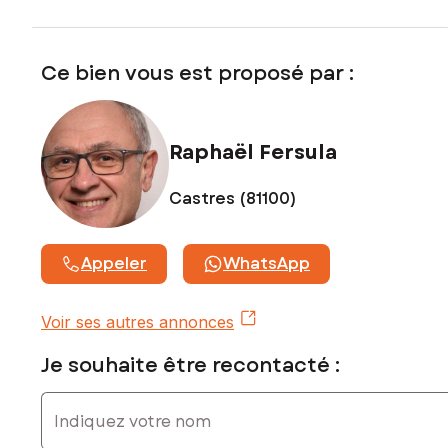
Prix de vente : 242 000 €
Honoraires charge vendeur
Ce bien vous est proposé par :
Contactez votre conseiller SAFTI : Raphaël FERSULA, Tél. :
0619266225, E-mail : raphael.fersula@safti.fr - EI - Agent
commercial immatriculé au RSAC de CASTRES sous le
numéro 482 519 410
Raphaël Fersula
Castres (81100)
Appeler
WhatsApp
Voir ses autres annonces
Je souhaite être recontacté :
Indiquez votre nom