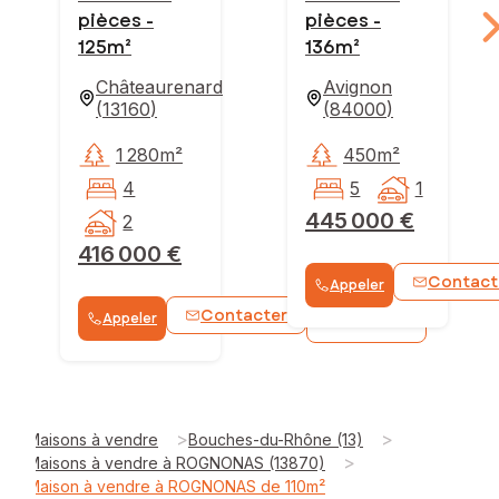
pièces -
pièces -
125m²
136m²
Châteaurenard
Avignon
(
13160
)
(
84000
)
1 280m²
450m²
4
5
1
445 000 €
2
416 000 €
Contact
Appeler
Contacter
Appeler
WhatsApp
>
>
Maisons à vendre
Bouches-du-Rhône (13)
>
Maisons à vendre à ROGNONAS (13870)
Maison à vendre à ROGNONAS de 110m²