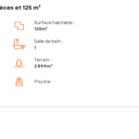
èces et 125 m²
Surface habitable :
125m²
Salle de bain
:
1
Terrain :
2 899m²
Piscine