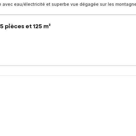
e avec eau/électricité et superbe vue dégagée sur les montagn
5 pièces et 125 m²
out vous présentent cette maison située à Rochefort, dans un envir
 implantée sur un magnifique terrain clos et arboré de 2 899 m², o
t de l’entrée d’autoroute, elle permet de rejoindre facilement Cha
axes.
nagée, d’un salon lumineux prolongé par une agréable véranda, vé
res ainsi que d’une salle de bain.
mbres supplémentaires, dont une avec un point d’eau.
nt douches et sanitaires, offrant de nombreuses possibilités d’am
te.
ant ainsi que d’une dépendance indépendante équipée en eau et élec