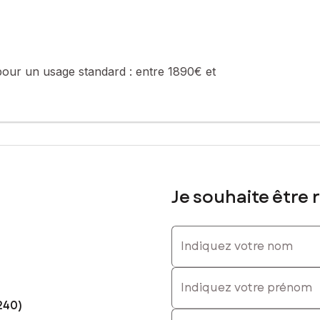
ne piscine chauffée et couverte par un dôme, parfaite pour prolonger
elle base saine et de beaux volumes. Côté confort, la chaudière gaz
ié, de beaux extérieurs et un fort potentiel d’évolution.
pour un usage standard :
entre 1890€ et
our organiser une visite et venir découvrir tout le potentiel de cet
sé sont disponibles sur le site Géorisques : www.georisques.gouv.fr
Je souhaite être 
0669485781, E-mail : mael.bertout@safti.fr - EI - Agent commercia
Indiquez votre nom
Indiquez votre prénom
240)
E-mail