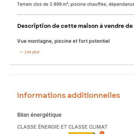
Terrain clos de 2 899 m², piscine chauffée, dépendanc
Description de cette maison à vendre de 
Vue montagne, piscine et fort potentiel
En exclusivité chez SAFTI, Priscillia Bouvier et Maël Bert
Lire plus
maison traditionnelle des années 70 de 125 m² habitables,
Située à proximité immédiate de Saint-Genix-les-Villages e
idéal pour concilier tranquillité et accès rapide aux grands 
La maison se compose au premier niveau d’une cuisine amé
Informations additionnelles
de la vue sur les montagnes en toute saison, de deux chamb
À l’étage, sous combles, vous trouverez deux grandes cha
Le bien dispose également d’un sous-sol complet comprena
complémentaire, atelier, rangement ou activité indépendan
Bilan énergétique
En complément, vous bénéficierez d’un grand garage atten
atelier ou imaginer un futur espace complémentaire.
CLASSE ÉNERGIE ET CLASSE CLIMAT
i