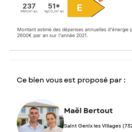
À l’extérieur, le terrain soigneusement arboré accueille u
237
51*
E
kWh/m².
an
kgCO₂/m².
an
La maison est à remettre au goût du jour, mais offre une b
Un bien rare sur le secteur, offrant un cadre de vie privilég
Montant estimé des dépenses annuelles d'énergie 
2600€ par an sur l'année 2021.
Contactez-nous dès maintenant pour plus d’informations ou p
Les informations sur les risques auxquels ce bien est expo
Prix de vente : 295 000 €
Honoraires charge vendeur
Ce bien vous est proposé par :
Contactez votre conseiller SAFTI : Maël BERTOUT, Tél. : 
Maël Bertout
Saint Genix les Villages (73