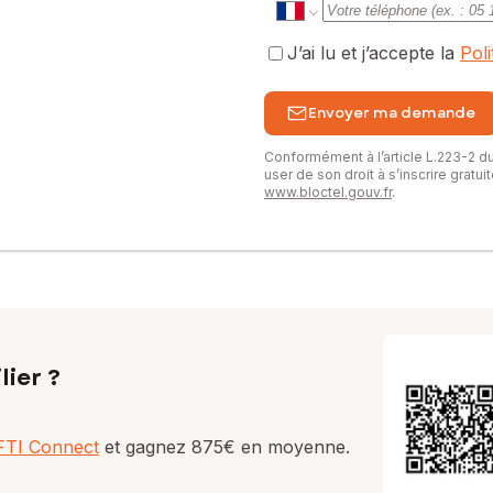
J’ai lu et j’accepte la
Pol
Envoyer ma demande
Conformément à l’article L.223-2 
user de son droit à s’inscrire gratu
www.bloctel.gouv.fr
.
lier ?
AFTI Connect
et gagnez 875€ en moyenne.