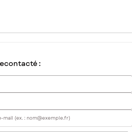
mmercial immatriculé au RSAC de DRAGUIGNAN sous le numéro
recontacté :