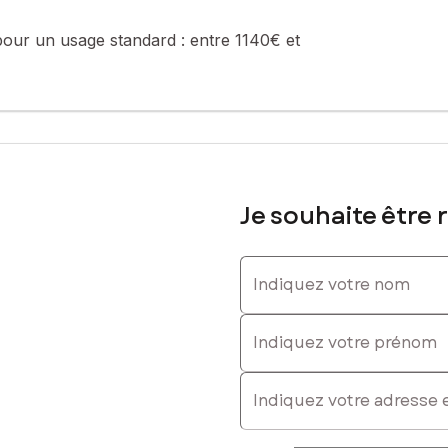
pour un usage standard :
entre 1140€ et
: 06 35 40 72 40, E-mail : virginie.tordoir@safti.fr - EI - Agent co
Je souhaite être 
Indiquez votre nom
Indiquez votre prénom
E-mail