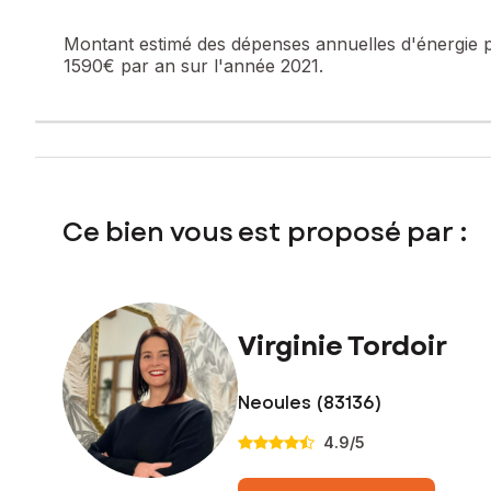
Honoraires charge vendeur
Montant estimé des dépenses annuelles d'énergie 
Contactez votre conseiller SAFTI : Virginie TORDOIR, Tél. 
1590€ par an sur l'année 2021.
530863737
Ce bien vous est proposé par :
Virginie Tordoir
Neoules (83136)
4.9
/5