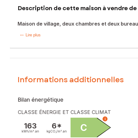
Description de cette maison à vendre de 
Maison de village, deux chambres et deux burea
Dans une ruelle calme, à proximité des écoles et des park
Lire plus
Elle se compose en R-1 d’une salle d’eau avec WC et espa
Au premier étage, vous profiterez d’une agréable pièce de
Le deuxième étage vous séduira avec une belle suite paren
Informations additionnelles
Une maison idéale pour les amateurs de charme et de tranqui
Les plus : Cheminée insert - Climatisation réversible - Mais
Bilan énergétique
Visite virtuelle disponible sur demande !!!
CLASSE ÉNERGIE ET CLASSE CLIMAT
i
Les informations sur les risques auxquels ce bien est expo
163
6*
C
kWh/m².
an
kgCO₂/m².
an
Prix de vente : 169 000 €