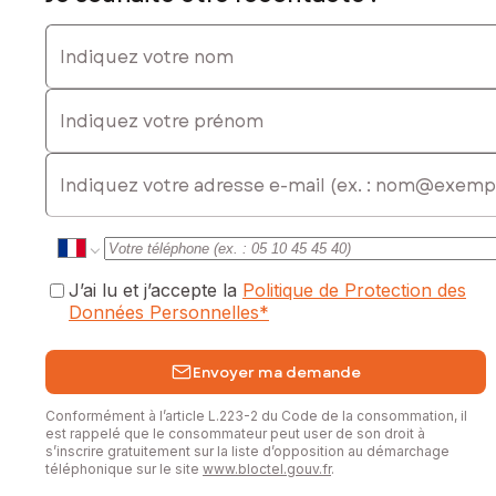
une activité de location saisonnière.
Indiquez votre nom
Prestations : isolation récente des combles, climatisation
réversible, double vitrage PVC, volets solaires, panneaux
Indiquez votre prénom
solaires pour l’eau chaude, cheminée insert, poêle à
granulés, portail automatique, assainissement individuel et
eau de ville.
E-mail
Un véritable coup de cœur pour cette propriété au cadre
idyllique et au fort potentiel.
Contactez-moi pour plus d’informations.
J’ai lu et j’accepte la
Politique de Protection des
Les informations sur les risques auxquels ce bien est
Données Personnelles
*
exposé sont disponibles sur le site Géorisques :
www.georisques.gouv.fr
Envoyer ma demande
Prix de vente honoraires d'agence inclus : 116 000 €
Prix de vente hors honoraires d'agence : 100 000 €
Conformément à l’article L.223-2 du Code de la consommation, il
Honoraires charge acquéreur : 16 000 € soit 16 % TTC de
est rappelé que le consommateur peut user de son droit à
la valeur du bien hors honoraires
s’inscrire gratuitement sur la liste d’opposition au démarchage
téléphonique sur le site
www.bloctel.gouv.fr
.