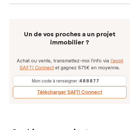
Contactez votre conseiller SAFTI : Valérie ACCARY, Tél. :
0618501199, E-mail : valerie.accary@safti.fr - EI - Agent
commercial immatriculé au RSAC de DRAGUIGNAN sous le
numéro 810 255 901
Un de vos proches a un projet
immobilier ?
Achat ou vente, transmettez-moi l’info via
l’appli
SAFTI Connect
et gagnez 875€ en moyenne.
Mon code à renseigner :
488877
Télécharger SAFTI Connect