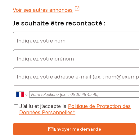
Prix de vente : 185 000 €
Voir ses autres annonces
Honoraires charge vendeur
Je souhaite être recontacté :
Contactez votre conseiller SAFTI : Sandrine GRISARD, Tél. :
0689066900, E-mail : sandrine.grisard@safti.fr - EI - Agent
Indiquez votre nom
commercial immatriculé au RSAC de ROANNE sous le
numéro 938463585
Indiquez votre prénom
E-mail
J’ai lu et j’accepte la
Politique de Protection des
Données Personnelles
*
Envoyer ma demande