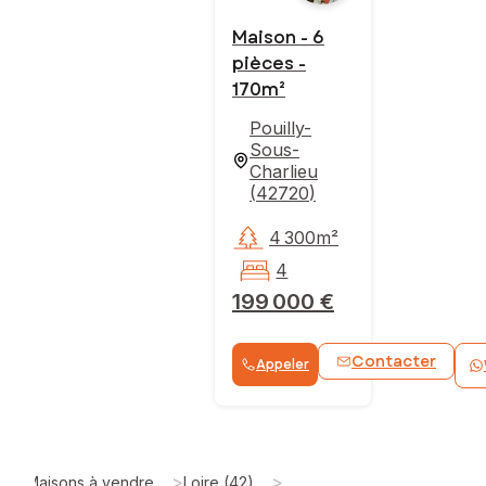
Maison - 6
pièces -
170m²
Pouilly-
Sous-
Charlieu
(
42720
)
4 300m²
4
199 000 €
Contacter
Appeler
>
>
Maisons à vendre
Loire (42)