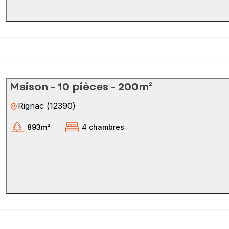
Maison - 10 pièces - 200m²
Rignac
(
12390
)
893m²
4 chambres