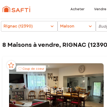
Acheter
Vendre
Rignac (12390)
chevron_right
Maison
chevron_right
Bud
8 Maisons à vendre, RIGNAC (12390
Coup de coeur