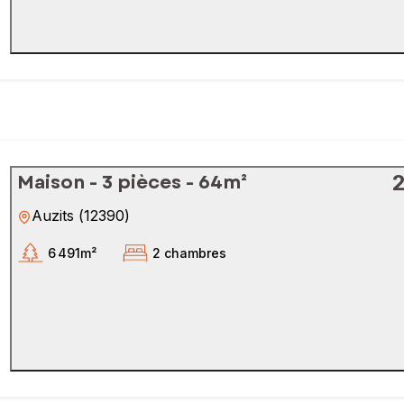
Maison - 3 pièces - 64m²
Auzits
(
12390
)
6 491m²
2 chambres