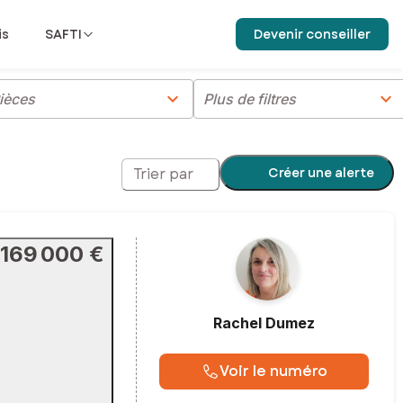
is
SAFTI
Devenir conseiller
chevron_right
chevron_right
ièces
Plus de filtres
Créer une alerte
Trier par
169 000 €
Rachel
Dumez
Voir le numéro