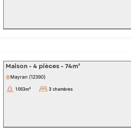
Maison - 4 pièces - 74m²
Mayran
(
12390
)
1 053m²
3 chambres