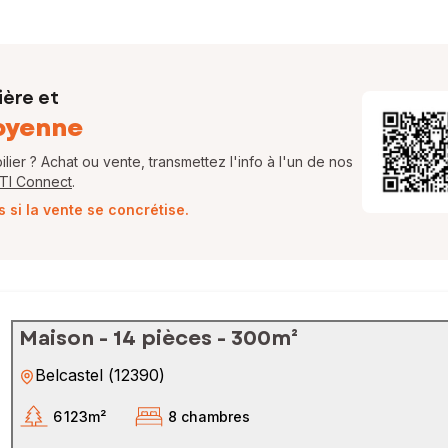
ière et
oyenne
ier ? Achat ou vente, transmettez l'info à l'un de nos
FTI Connect
.
si la vente se concrétise.
Maison - 14 pièces - 300m²
Belcastel
(
12390
)
6 123m²
8 chambres