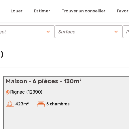
Louer
Estimer
Trouver un conseiller
Favor
chevron_right
chevron_right
get
Surface
P
)
Maison - 6 pièces - 130m²
Rignac
(
12390
)
423m²
5 chambres