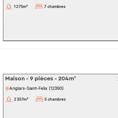
1 275m²
7 chambres
Maison - 9 pièces - 204m²
Anglars-Saint-Felix
(
12390
)
2 357m²
5 chambres