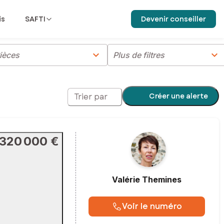
is
SAFTI
Devenir conseiller
chevron_right
chevron_right
ièces
Plus de filtres
Créer une alerte
Trier par
320 000 €
Valérie
Themines
Voir le numéro