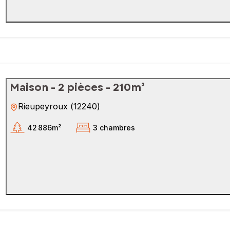
Maison - 2 pièces - 210m²
Rieupeyroux
(
12240
)
42 886m²
3 chambres