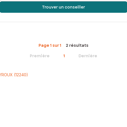
Trouver un conseiller
Page 1 sur 1
2 résultats
Première
1
Dernière
EYROUX (12240)