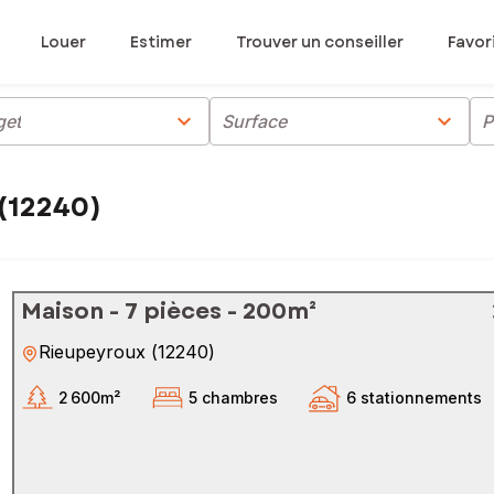
Louer
Estimer
Trouver un conseiller
Favor
chevron_right
chevron_right
get
Surface
P
(12240)
Maison - 7 pièces - 200m²
Rieupeyroux
(
12240
)
2 600m²
5 chambres
6 stationnements