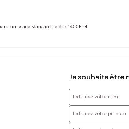
r votre famille dans les meilleures conditions.
sé sont disponibles sur le site Géorisques : www.georisques.gouv.fr
pour un usage standard :
entre 1400€ et
 06 23 04 84 97, E-mail : vincent.dubreil@safti.fr - EI - Agent com
Je souhaite être 
Indiquez votre nom
Indiquez votre prénom
E-mail