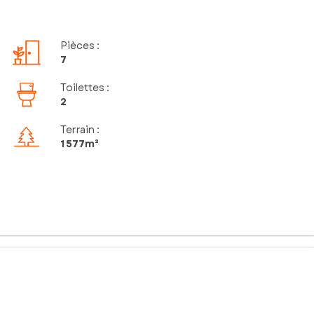
Pièces
:
7
Toilettes
:
2
Terrain :
1 577m²