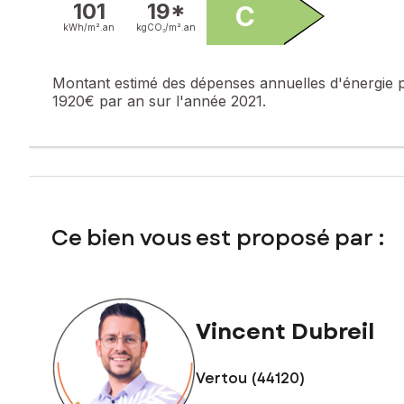
101
19*
C
Une maison lumineuse, fonctionnelle et idéale pour accueilli
kWh/m².
an
kgCO₂/m².
an
Il ne vous reste plus qu’à poser vos valises !
Les informations sur les risques auxquels ce bien est expo
Montant estimé des dépenses annuelles d'énergie 
1920€ par an sur l'année 2021.
Prix de vente : 672 000 €
Honoraires charge vendeur
Contactez votre conseiller SAFTI : Vincent DUBREIL, Tél. :
014
Ce bien vous est proposé par :
Vincent Dubreil
Vertou (44120)