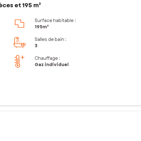
èces et 195 m²
Surface habitable :
195m²
Salles de bain
:
3
Chauffage :
Gaz individuel