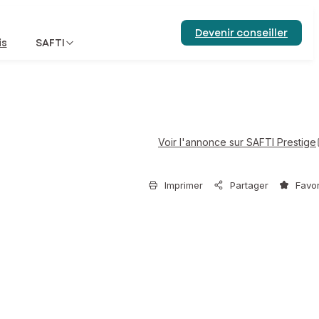
Devenir conseiller
is
SAFTI
Voir l'annonce sur SAFTI Prestige
Imprimer
Partager
Favor