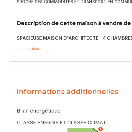
PROCHE DES COMMODITÉS ET TRANSPORT EN COMMU
Description de cette maison à vendre de 
SPACIEUSE MAISON D'ARCHITECTE - 4 CHAMBRE
Dans son écrin de verdure et au calme, tout en bénéfician
Lire plus
paysagée de 1 500 m² entièrement clos.
Dès l’entrée, vous serez séduits par une spacieuse pièce 
La cuisine ouverte, moderne et entièrement équipée, s’intè
Le rez-de-chaussée offre également :
Informations additionnelles
Un bureau pouvant facilement devenir une 4ème chambre,
Une grande arrière-cuisine / buanderie, un WC indépendan
Bilan énergétique
À l’étage, un palier dessert trois suites, dont une magnifiq
CLASSE ÉNERGIE ET CLASSE CLIMAT
Vous bénéficierez également d'un garage de 30m² et d'un
i