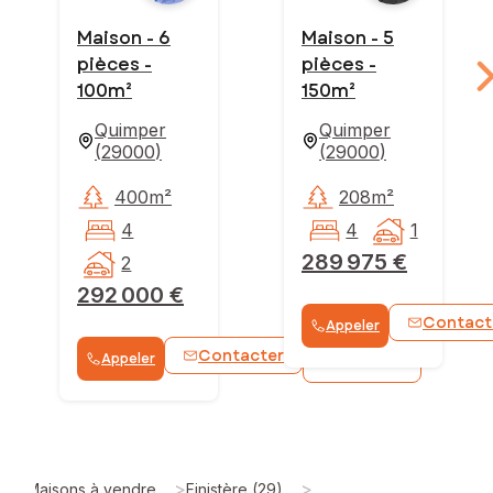
Maison - 6
Maison - 5
pièces -
pièces -
100m²
150m²
Quimper
Quimper
(
29000
)
(
29000
)
400m²
208m²
4
4
1
289 975 €
2
292 000 €
Contact
Appeler
Contacter
Appeler
WhatsApp
>
>
Maisons à vendre
Finistère (29)