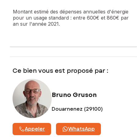
Montant estimé des dépenses annuelles d'énergie
Prix de vente : 309 000 €
pour un usage standard :
entre 600€ et 860€ par
Honoraires charge vendeur
an sur l'année 2021.
Contactez votre conseiller SAFTI : Bruno GRUSON, Tél. : 06
60 90 52 26, E-mail : bruno.gruson@safti.fr - EI - Agent
commercial immatriculé au RSAC de Quimper sous le
numéro 539 653 410
Ce bien vous est proposé par :
Bruno Gruson
Douarnenez (29100)
Appeler
WhatsApp