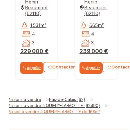
Henin-
Henin-
Beaumont
Beaumont
(
62110
)
(
62110
)
1 531m²
665m²
4
4
3
3
229 000 €
239 000 €
Contacter
Contact
Appeler
Appeler
WhatsApp
>
>
Maisons à vendre
Pas-de-Calais (62)
>
Maisons à vendre à QUIERY-LA-MOTTE (62490)
Maison à vendre à QUIERY-LA-MOTTE de 168m²