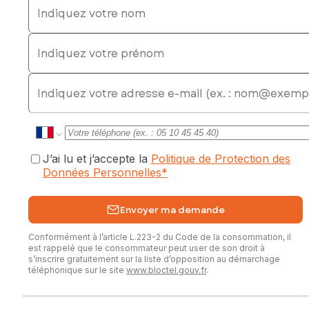
* Chauffage gaz 2016
* Poêle à granulés pour plus d’économies et une ambiance
Indiquez votre prénom
chaleureuse
Situation idéale : environnement calme tout en restant
E-mail
proche des grands axes et des commodités.
Une opportunité rare pour les amateurs de volumes, de
caractère et de projets sur mesure.
Les informations sur les risques auxquels ce bien est
J’ai lu et j’accepte la
Politique de Protection des
exposé sont disponibles sur le site Géorisques :
Données Personnelles
*
www.georisques.gouv.fr
Prix de vente : 243 000 €
Envoyer ma demande
Honoraires charge vendeur
Conformément à l’article L.223-2 du Code de la consommation, il
Contactez votre conseiller SAFTI : Alisson CAMPAGNE, Tél. :
est rappelé que le consommateur peut user de son droit à
0686847090, E-mail : alisson.campagne@safti.fr - EI - Agent
s’inscrire gratuitement sur la liste d’opposition au démarchage
téléphonique sur le site
www.bloctel.gouv.fr
.
commercial immatriculé au RSAC de Arras sous le numéro
978641231