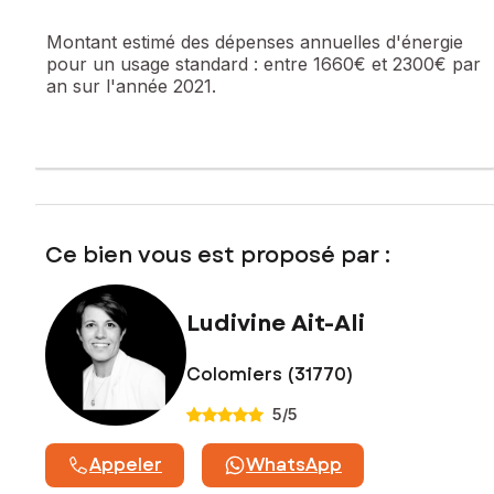
demande
Montant estimé des dépenses annuelles d'énergie
pour un usage standard :
entre 1660€ et 2300€ par
Les informations sur les risques auxquels ce bien est
an sur l'année 2021.
exposé sont disponibles sur le site Géorisques :
www.georisques.gouv.fr
Prix de vente : 279 000 €
Honoraires charge vendeur
Contactez votre conseiller SAFTI : Ludivine AIT-ALI, Tél. : 07
85 07 26 05, E-mail : ludivine.aitali@safti.fr - EI - Agent
Ce bien vous est proposé par :
commercial immatriculé au RSAC de Toulouse sous le
numéro 897 893 566
Ludivine Ait-Ali
Colomiers (31770)
5
/5
Appeler
WhatsApp