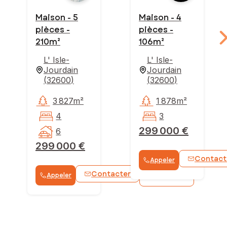
Maison - 5
Maison - 4
pièces -
pièces -
210m²
106m²
L' Isle-
L' Isle-
Jourdain
Jourdain
(
32600
)
(
32600
)
3 827m²
1 878m²
4
3
299 000 €
6
299 000 €
Contact
Appeler
Contacter
Appeler
WhatsApp