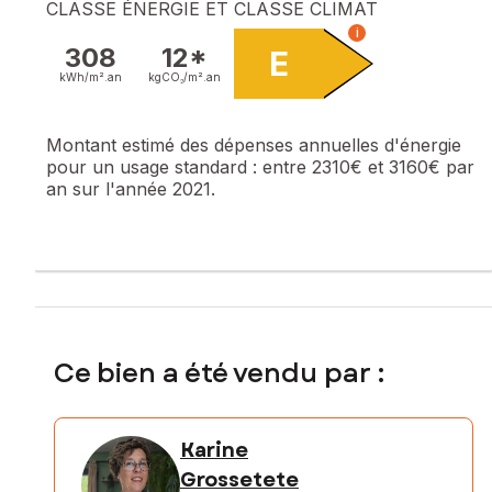
CLASSE ÉNERGIE ET CLASSE CLIMAT
i
308
12*
E
kWh/m².
an
kgCO₂/m².
an
Montant estimé des dépenses annuelles d'énergie
pour un usage standard :
entre 2310€ et 3160€ par
an sur l'année 2021.
Ce bien a été vendu par :
Karine
Grossetete