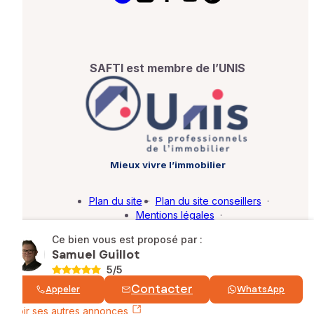
SAFTI est membre de l’UNIS
Mieux vivre l’immobilier
Plan du site
·
Plan du site conseillers
·
Mentions légales
·
Politique de protection des données
·
Ce bien vous est proposé par :
Barème d'honoraires
·
Paramétrer mes cookies
Samuel Guillot
5
/5
© SAFTI 2026. Tous droits réservés.
Contacter
Appeler
WhatsApp
Voir ses autres annonces