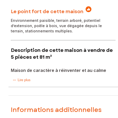
Le point fort de cette maison
Environnement paisible, terrain arboré, potentiel
d’extension, poêle à bois, vue dégagée depuis le
terrain, stationnements multiples.
Description de cette maison à vendre de
5 pièces et 81 m²
Maison de caractère à réinventer et au calme
Située sur les hauteurs de Pré-en-Pail, dans un hameau
Lire plus
agréable, cette maison d’habitation offre un cadre de vie
paisible.
Elle se compose, au rez-de-chaussée, d’un grand séjour
lumineux équipé d’un poêle à bois, d’une cuisine ouverte,
Informations additionnelles
d’un WC indépendant et d’un débarras. À l’étage, l’espace
nuit comprend deux chambres, un bureau pouvant faire