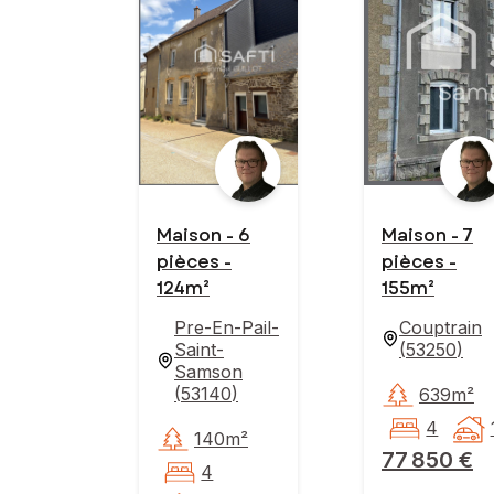
Maison - 6
Maison - 7
pièces -
pièces -
124m²
155m²
Pre-En-Pail-
Couptrain
Saint-
(
53250
)
Samson
(
53140
)
639m²
4
140m²
77 850 €
4