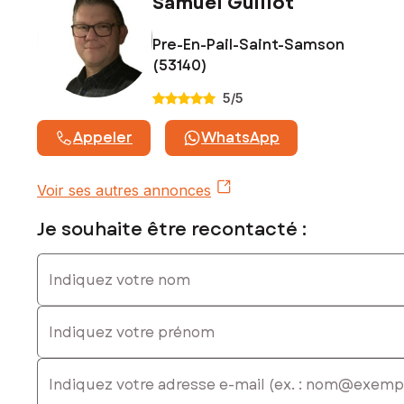
Samuel Guillot
Prix de vente : 71 940 €
Honoraires charge vendeur
Pre-En-Pail-Saint-Samson
Contactez votre conseiller SAFTI : Samuel GUILLOT, Tél. :
(53140)
0663038315, E-mail : samuel.guillot@safti.fr - EI - Agent
commercial immatriculé au RSAC de Laval sous le numéro
5
/5
478 520 638
Appeler
WhatsApp
Voir ses autres annonces
Je souhaite être recontacté :
Indiquez votre nom
Indiquez votre prénom
E-mail