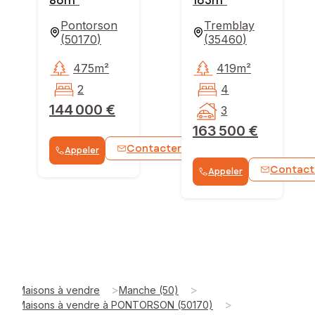
86m²
163m²
Pontorson
Tremblay
(
50170
)
(
35460
)
475m²
419m²
2
4
144 000 €
3
163 500 €
Contacter
Appeler
WhatsApp
Contact
Appeler
>
>
Maisons à vendre
Manche (50)
>
Maisons à vendre à PONTORSON (50170)