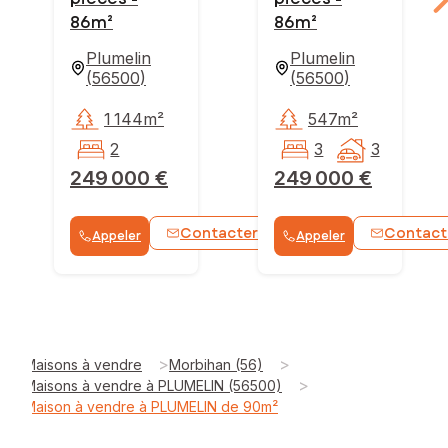
86m²
86m²
Plumelin
Plumelin
(
56500
)
(
56500
)
1 144m²
547m²
2
3
3
249 000 €
249 000 €
Contacter
Contact
Appeler
Appeler
WhatsApp
>
>
Maisons à vendre
Morbihan (56)
>
Maisons à vendre à PLUMELIN (56500)
Maison à vendre à PLUMELIN de 90m²