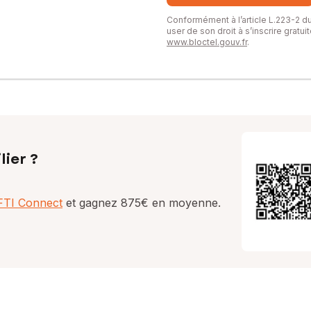
Conformément à l’article L.223-2 
user de son droit à s’inscrire gratu
www.bloctel.gouv.fr
.
lier ?
AFTI Connect
et gagnez 875€ en moyenne.