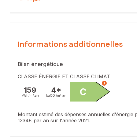
À deux pas des commerces de Plouvorn, découvrez cette mai
Implantée sur un terrain d'environ 2 200 m², elle bénéficie 
supplémentaire selon votre projet.
En grande partie rénovée et classée DPE C, elle propose 
qu'une salle de bains. À l'étage, trois chambres et un es
Des travaux de rafraichissement seront à prévoir pour révél
Une maison chaleureuse, idéale pour une famille souhaitant
Informations additionnelles
Les informations sur les risques auxquels ce bien est expo
Prix de vente : 199 900 €
Bilan énergétique
Honoraires charge vendeur
CLASSE ÉNERGIE ET CLASSE CLIMAT
Contactez votre conseiller SAFTI : Aurélie VAN HILLE, Tél. 
i
159
4*
C
kWh/m².
an
kgCO₂/m².
an
Montant estimé des dépenses annuelles d'énergie 
1334€ par an sur l'année 2021.