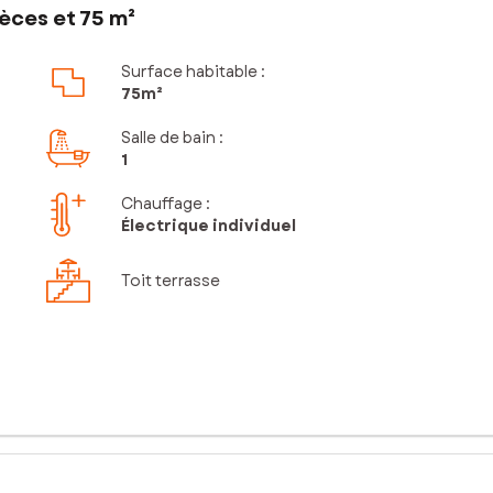
èces et 75 m²
Surface habitable :
75m²
Salle de bain
:
1
Chauffage :
Électrique individuel
Toit terrasse