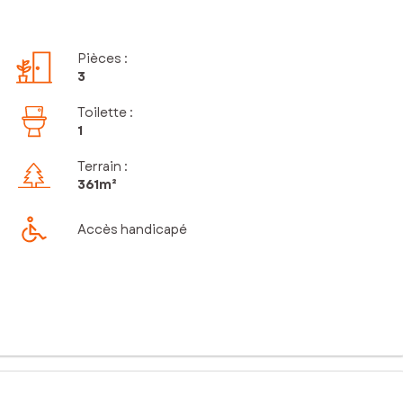
Pièces
:
3
Toilette
:
1
Terrain :
361m²
Accès handicapé