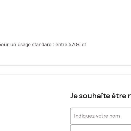
06 20 98 83 70, E-mail : olivier.samson@safti.fr - EI - Agent comme
pour un usage standard :
entre 570€ et
Je souhaite être 
Indiquez votre nom
Indiquez votre prénom