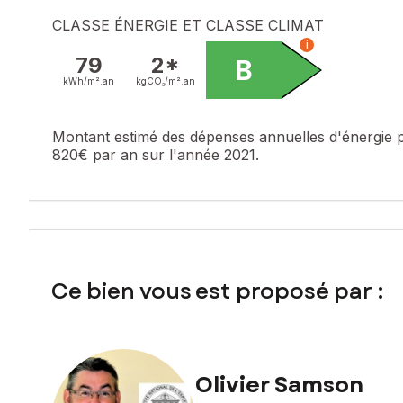
Honoraires charge vendeur
CLASSE ÉNERGIE ET CLASSE CLIMAT
i
Contactez votre conseiller SAFTI : Olivier SAMSON, Tél. : 
79
2*
B
391787165
kWh/m².
an
kgCO₂/m².
an
Montant estimé des dépenses annuelles d'énergie 
820€ par an sur l'année 2021.
Ce bien vous est proposé par :
Olivier Samson