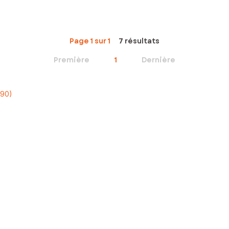
Page 1 sur 1
7 résultats
Première
1
Dernière
590)