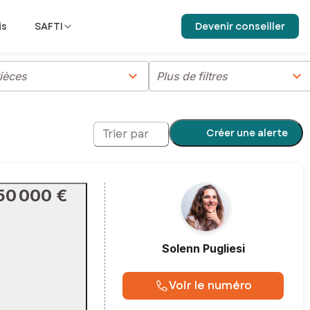
is
SAFTI
Devenir conseiller
chevron_right
chevron_right
ièces
Plus de filtres
Créer une alerte
Trier par
50 000 €
Solenn
Pugliesi
Voir le numéro