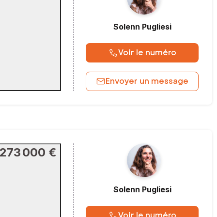
Solenn
Pugliesi
Voir le numéro
Envoyer un message
273 000 €
Solenn
Pugliesi
Voir le numéro