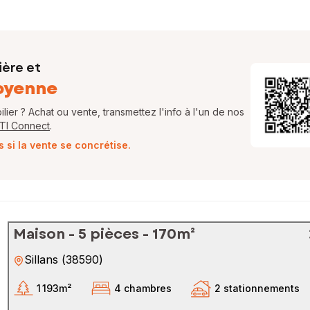
ière et
oyenne
ier ? Achat ou vente, transmettez l'info à l'un de nos
FTI Connect
.
si la vente se concrétise.
Maison - 5 pièces - 170m²
Sillans
(
38590
)
1 193m²
4 chambres
2 stationnements