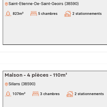
Saint-Etienne-De-Saint-Geoirs
(
38590
)
823m²
5 chambres
2 stationnements
Maison - 4 pièces - 110m²
Sillans
(
38590
)
1 076m²
3 chambres
2 stationnements