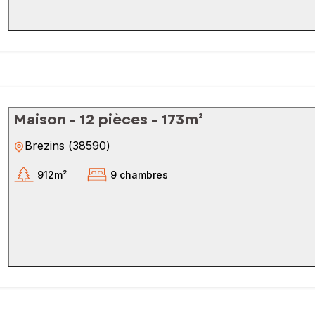
Maison - 12 pièces - 173m²
Brezins
(
38590
)
912m²
9 chambres