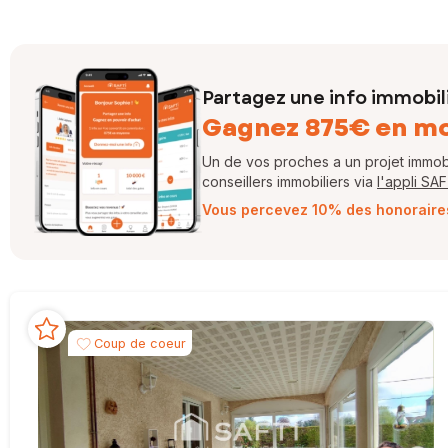
Partagez une info immobil
Gagnez 875€ en m
Un de vos proches a un projet immobil
conseillers immobiliers via
l'appli SA
Vous percevez 10% des honoraires 
Coup de coeur