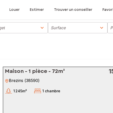
Louer
Estimer
Trouver un conseiller
Favor
chevron_right
chevron_right
get
Surface
P
Maison - 1 pièce - 72m²
1
Brezins
(
38590
)
1 245m²
1 chambre