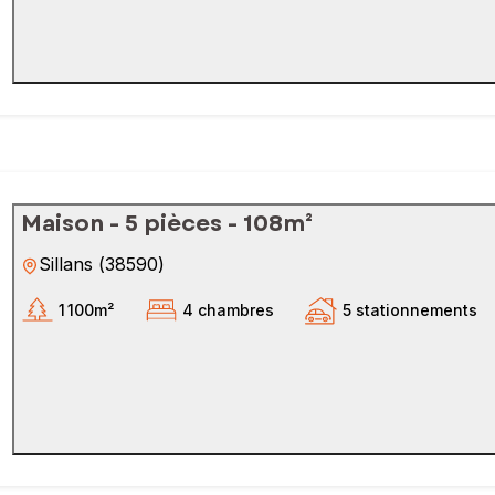
Maison - 5 pièces - 108m²
Sillans
(
38590
)
1 100m²
4 chambres
5 stationnements