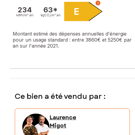
i
234
63*
E
kWh/m².
an
kgCO₂/m².
an
Montant estimé des dépenses annuelles d'énergie
pour un usage standard :
entre 3860€ et 5250€ par
an sur l'année 2021.
Ce bien a été vendu par :
Laurence
Migot