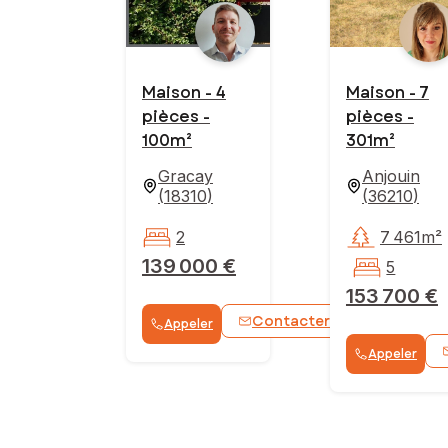
Maison - 4
Maison - 7
pièces -
pièces -
100m²
301m²
Gracay
Anjouin
(
18310
)
(
36210
)
2
7 461m²
139 000 €
5
153 700 €
Contacter
Appeler
WhatsApp
Appeler