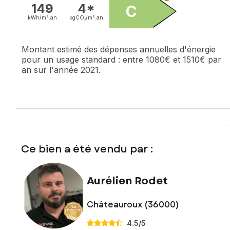
149
4*
C
kWh/m².
an
kgCO₂/m².
an
Montant estimé des dépenses annuelles d'énergie
pour un usage standard :
entre 1080€ et 1510€ par
an sur l'année 2021.
Ce bien a été vendu par :
Aurélien Rodet
Châteauroux (36000)
4.5
/5