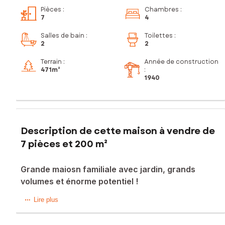
Pièces
:
Chambres
:
7
4
Salles de bain
:
Toilettes
:
2
2
Terrain :
Année de construction
471m²
:
1940
Description de cette maison à vendre de
7 pièces et 200 m²
Grande maiosn familiale avec jardin, grands
volumes et énorme potentiel !
Et si votre prochain projet de vie commençait ici ?
Lire plus
Dans un environnement calme, cette maison de ville,
complétement rénovée et parfaitement entretenue, offre de