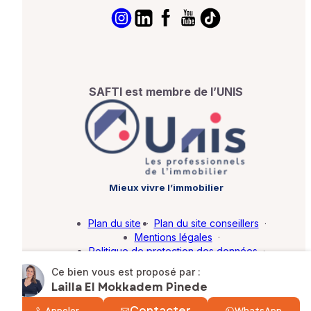
SAFTI est membre de l’UNIS
Mieux vivre l’immobilier
Plan du site
·
Plan du site conseillers
·
Mentions légales
·
Politique de protection des données
·
Barème d'honoraires
·
Paramétrer mes cookies
Ce bien vous est proposé par :
Lailla El Mokkadem Pinede
© SAFTI 2026. Tous droits réservés.
Contacter