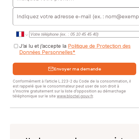
PINEDE, Tél. : 0627090779, E-mail : lailla.el-
E-mail
mokkadem@safti.fr - EI - Agent commercial immatriculé au
RSAC de BOURG-EN-BRESSE sous le numéro 830 100 517
J’ai lu et j’accepte la
Politique de Protection des
Données Personnelles
*
Envoyer ma demande
Conformément à l’article L.223-2 du Code de la consommation, il
est rappelé que le consommateur peut user de son droit à
s’inscrire gratuitement sur la liste d’opposition au démarchage
téléphonique sur le site
www.bloctel.gouv.fr
.