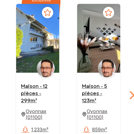
Exclusivité
Maison - 12
Maison - 5
pièces -
pièces -
299m²
123m²
Oyonnax
Oyonnax
(
01100
)
(
01100
)
1 233m²
859m²