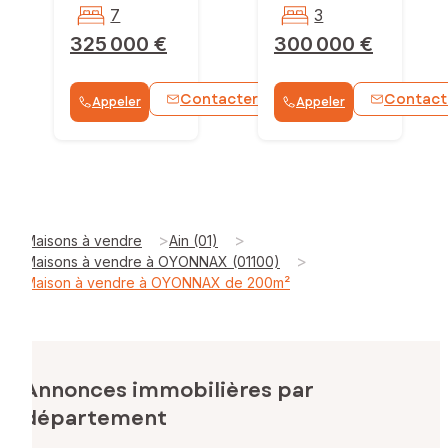
7
3
325 000 €
300 000 €
Contacter
Contact
Appeler
Appeler
WhatsApp
>
>
Maisons à vendre
Ain (01)
>
Maisons à vendre à OYONNAX (01100)
Maison à vendre à OYONNAX de 200m²
Annonces immobilières par
département