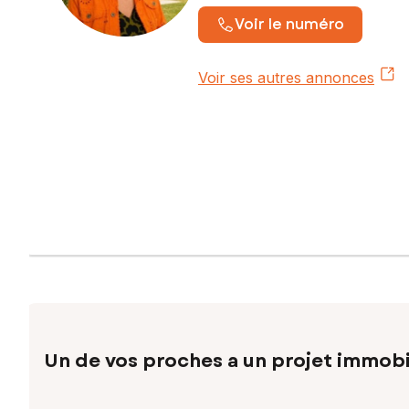
Prestations homogènes : double vitrage, volets électriques
Voir le numéro
Une propriété aux multiples dimensions
Résidence principale de standing
Voir ses autres annonces
Revenu locatif immédiat
Potentiel professionnel (professions libérales)
Bien patrimonial rare et évolutif
Vous avez aussi la possibilité d'acquérir la 1ère maison a
BIEN RARE SUR LE MARCHÉ
Les informations sur les risques auxquels ce bien est expo
Prix de vente : 585 000 €
Honoraires charge vendeur
Contactez votre conseiller SAFTI : Nelly HASDENTEUFEL, Tél
numéro 832045454
Un de vos proches a un projet immobi