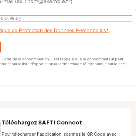
itique de Protection des Données Personnelles
*
gnements.
du Code de la consommation, il est rappelé que le consommateur peut
itement sur la liste d’opposition au démarchage téléphonique sur le site
ent commercial immatriculé au RSAC de VALENCIENNES sous le
Téléchargez SAFTI Connect
Pour télécharger l'application, scannez le QR Code avec