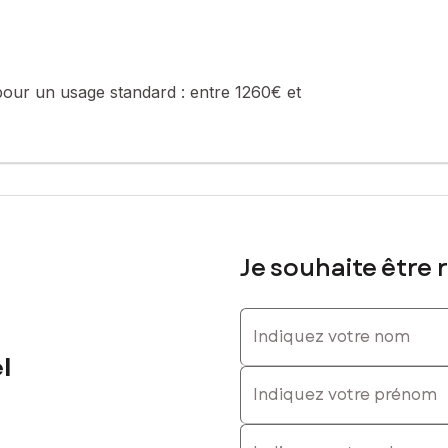
e central gaz, excellente performance énergétique (DPE C).
pour un usage standard :
entre 1260€ et
Je souhaite être 
ue un atout majeur.
Indiquez votre nom
 immédiat et sécurisé.
l
Indiquez votre prénom
E-mail
une avec dressing, 2 salles de douches, cellier/vestiaire, cour pri