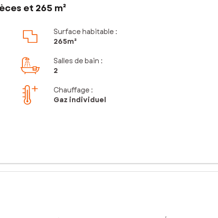
èces et 265 m²
Surface habitable :
265m²
Salles de bain
:
2
Chauffage :
Gaz individuel