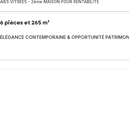
BAIES VITREES - 2ème MAISON POUR RENTABILITÉ
6 pièces et 265 m²
E ÉLÉGANCE CONTEMPORAINE & OPPORTUNITÉ PATRIMON
des regards, découvrez cette propriété rare sur le secteur, dévelop
 (2021) | DPE C
elle sublime chaque espace.
ueille un salon raffiné, une salle à manger élégante et une cuisine
ieur, créant une continuité dedans/dehors remarquable.