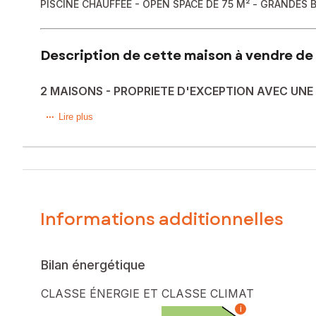
PISCINE CHAUFFEE - OPEN SPACE DE 75 M² - GRANDES 
Description de cette maison à vendre de 
2 MAISONS - PROPRIETE D'EXCEPTION AVEC UN
Dans un environnement privilégié à 5 mn de Oisy, à l’abri 
Lire plus
l’équilibre parfait entre art de vivre et investissement.
Résidence principale – 160 m² | Rénovation haut de gamme
Dès l’entrée, les volumes impressionnent. La lumière natur
La pièce de vie de 75 m², véritable cœur de la maison, acc
partage et de convivialité.
Informations additionnelles
De larges baies vitrées prolongent cet espace vers l’extér
Le rez-de-chaussée propose également :
Un WC indépendant
Une salle de bains complète avec baignoire et douche
Bilan énergétique
Un cellier/chaufferie
À l’étage :
CLASSE ÉNERGIE ET CLASSE CLIMAT
Trois chambres spacieuses dont une avec dressing
i
Salle de douches avec WC