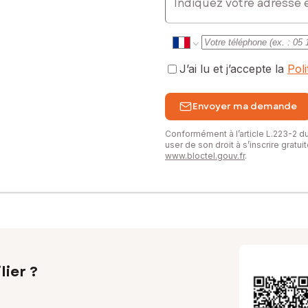
, chauffage électrique
J’ai lu et j’accepte la
Pol
Envoyer ma demande
vec piscine seule sans celle louée. Me consulter pour plus de rensei
Conformément à l’article L.223-2 
user de son droit à s’inscrire gratu
www.bloctel.gouv.fr
.
sé sont disponibles sur le site Géorisques : www.georisques.gouv.fr
. : 06 42 06 14 70, E-mail : nelly.hasdenteufel@safti.fr - EI - Ag
lier ?