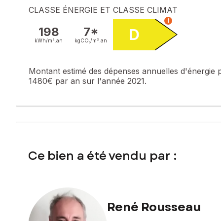
CLASSE ÉNERGIE ET CLASSE CLIMAT
i
198
7*
D
kWh/m².
an
kgCO₂/m².
an
Montant estimé des dépenses annuelles d'énergie 
1480€ par an sur l'année 2021.
Ce bien a été vendu par :
René Rousseau