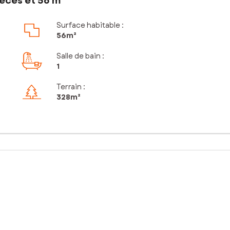
èces et 56 m²
Surface habitable :
56m²
Salle de bain
:
1
Terrain :
328m²