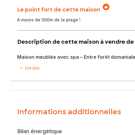
Le point fort de cette maison
A moins de 500m de la plage !
Description de cette maison à vendre de 
Maison meublée avec spa – Entre forêt domaniale
Christian BOUZEREAU – SAFTI vous invite à découvrir, dans
Lire plus
plages, cette charmante maison de 64 m², entièrement rén
Dès l’entrée, vous serez séduits par une belle pièce de v
agréable terrasse en bois d’environ 30 m², idéalement exp
L’espace nuit offre trois chambres, une salle d’eau contem
Informations additionnelles
À l’extérieur, tout a été conçu pour pour le bien-être et la
spa 6 places, parfait pour partager des moments privilégiés
Bilan énergétique
Deux places de stationnement privatives complètent ce bien 