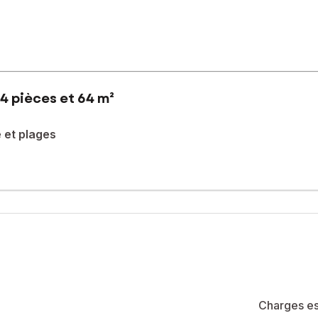
4 pièces et 64 m²
 et plages
 un environnement privilégié, au cœur d’un domaine calme et parfai
ovée et vendue clé en main, meublée et parfaitement équipée.
ie lumineuse de 31 m², composée d’un salon/séjour convivial et d’u
osée plein sud pour profiter pleinement des beaux jours.
poraine ainsi que des WC indépendants, dans un agencement pensé po
 détente : vous profiterez d’un jardin privatif arboré et paysagé de 3
 en famille ou entre amis.
Charges es
rare sur le secteur, quelque soit votre projet : résidence principal