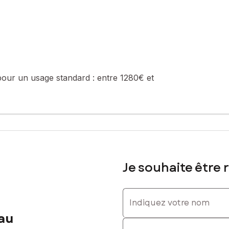
 l’océan — à découvrir sans tarder.
été de 48 lots (les charges courantes annuelles moyennes de copropr
e de la construction et de l'habitation).
pour un usage standard :
entre 1280€ et
sé sont disponibles sur le site Géorisques : www.georisques.gouv.fr
él. : 0669191614, E-mail : christian.bouzereau@safti.fr - EI - Agen
Je souhaite être 
Indiquez votre nom
au
Indiquez votre prénom