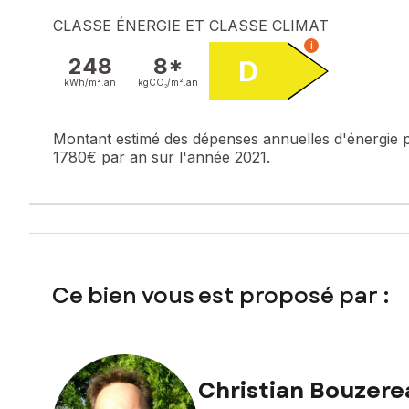
potentiel, grâce à une demande soutenue sur le secteur.
CLASSE ÉNERGIE ET CLASSE CLIMAT
i
Un bien clé en main, alliant confort, nature et proximité de
248
8*
D
kWh/m².
an
kgCO₂/m².
an
Le bien comprend 3 lots, et il est situé dans une copropri
pas l'objet d'une procédure citée à l'article L. 721-1 du cod
Montant estimé des dépenses annuelles d'énergie 
Les informations sur les risques auxquels ce bien est expo
1780€ par an sur l'année 2021.
Prix de vente : 313 000 €
Honoraires charge vendeur
Contactez votre conseiller SAFTI : Christian BOUZEREAU, T
numéro 910 105 386
Ce bien vous est proposé par :
Christian Bouzere