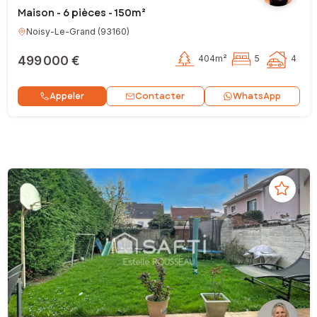
Maison - 6 pièces - 150m²
Noisy-Le-Grand
(
93160
)
499 000 €
404m²
5
4
Contacter
Appeler
WhatsApp