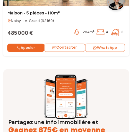
Maison - 5 pièces - 110m²
Noisy-Le-Grand
(
93160
)
485 000 €
284m²
4
3
Contacter
Appeler
WhatsApp
Partagez une info immobilière et
Gagnez 875€ en moyenne