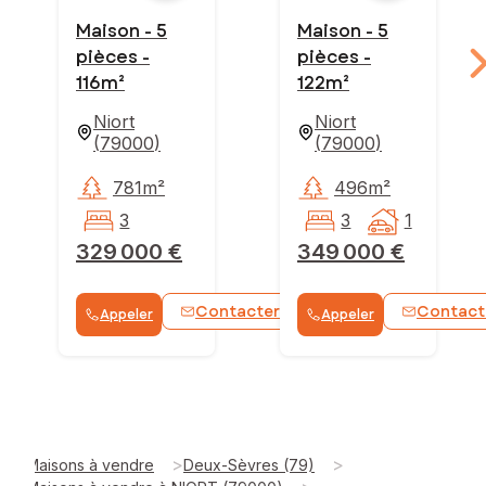
Maison - 5
Maison - 5
pièces -
pièces -
116m²
122m²
Niort
Niort
(
79000
)
(
79000
)
781m²
496m²
3
3
1
329 000 €
349 000 €
Contacter
Contact
Appeler
Appeler
WhatsApp
>
>
Maisons à vendre
Deux-Sèvres (79)