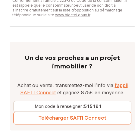
Conformément à l’article L.223-2 du Code de la consommation, il
est rappelé que le consommateur peut user de son droit à
s’inscrire gratuitement sur la liste d’opposition au démarchage
téléphonique sur le site
www.bloctel.gouv.fr
.
Un de vos proches a un projet
immobilier ?
Achat ou vente, transmettez-moi l’info via
l’appli
SAFTI Connect
et gagnez 875€ en moyenne.
Mon code à renseigner :
515191
Télécharger SAFTI Connect