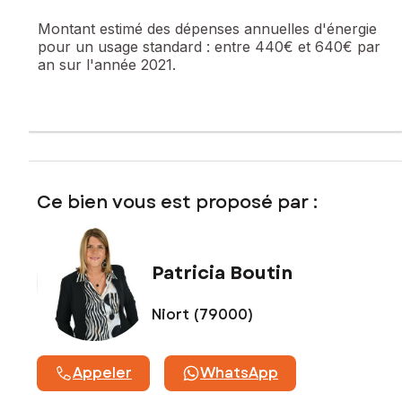
Montant estimé des dépenses annuelles d'énergie
Prix de vente : 320 000 €
pour un usage standard :
entre 440€ et 640€ par
Honoraires charge vendeur
an sur l'année 2021.
Contactez votre conseiller SAFTI : Patricia BOUTIN, Tél. : 07
77 81 84 66, E-mail : patricia.boutin@safti.fr - EI - Agent
commercial immatriculé au RSAC de NIORT sous le numéro
831 856 422
Ce bien vous est proposé par :
Patricia Boutin
Niort (79000)
Appeler
WhatsApp