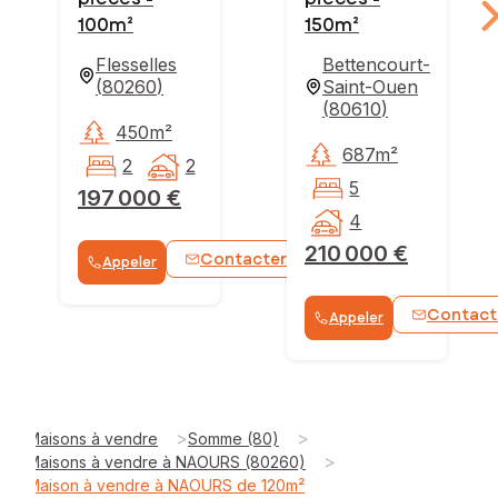
100m²
150m²
Flesselles
Bettencourt-
(
80260
)
Saint-Ouen
(
80610
)
450m²
687m²
2
2
5
197 000 €
4
210 000 €
Contacter
Appeler
WhatsApp
Contact
Appeler
>
>
Maisons à vendre
Somme (80)
>
Maisons à vendre à NAOURS (80260)
Maison à vendre à NAOURS de 120m²