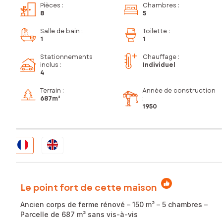
Pièces
:
Chambres
:
8
5
Salle de bain
:
Toilette
:
1
1
Stationnements
Chauffage :
inclus
:
Individuel
4
Terrain :
Année de construction
687m²
:
1950
Le point fort de cette maison
Ancien corps de ferme rénové – 150 m² – 5 chambres –
Parcelle de 687 m² sans vis-à-vis