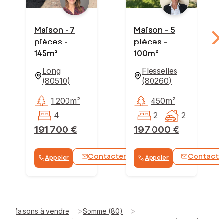
Maison - 7
Maison - 5
pièces -
pièces -
145m²
100m²
Long
Flesselles
(
80510
)
(
80260
)
1 200m²
450m²
4
2
2
191 700 €
197 000 €
Contacter
Contact
Appeler
Appeler
WhatsApp
>
>
Maisons à vendre
Somme (80)