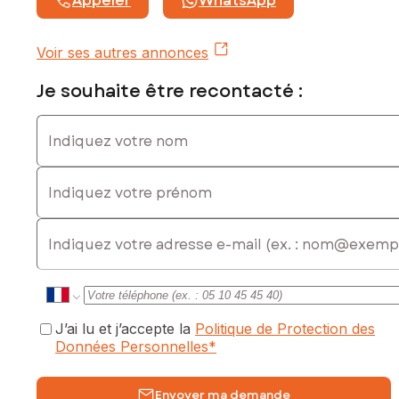
Appeler
WhatsApp
: 0685009158, E-mail : mathieu.chevallier@safti.fr - EI -
Agent commercial immatriculé au RSAC de Amiens sous le
numéro 932986565
Voir ses autres annonces
Je souhaite être recontacté :
Indiquez votre nom
Indiquez votre prénom
E-mail
J’ai lu et j’accepte la
Politique de Protection des
Données Personnelles
*
Envoyer ma demande