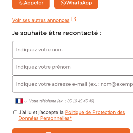
06 17 46 38 15, E-mail : morgane.ferretti@safti.fr - EI - Agent
Appeler
WhatsApp
commercial immatriculé au RSAC de NARBONNE sous le
numéro 977638196
Voir ses autres annonces
Je souhaite être recontacté :
Indiquez votre nom
Indiquez votre prénom
E-mail
J’ai lu et j’accepte la
Politique de Protection des
Données Personnelles
*