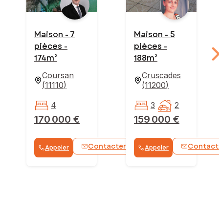
Maison - 7
Maison - 5
pièces -
pièces -
174m²
188m²
Coursan
Cruscades
(
11110
)
(
11200
)
4
3
2
170 000 €
159 000 €
Contacter
Contact
Appeler
Appeler
WhatsApp