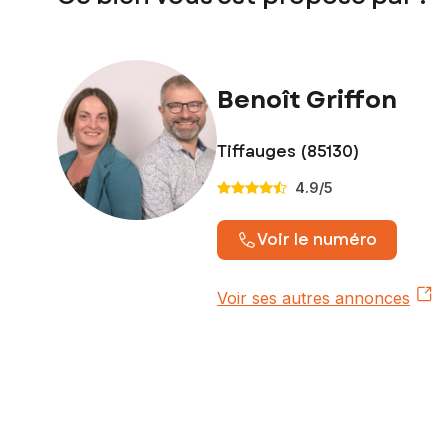
Benoît Griffon
Tiffauges (85130)
4.9
/5
Voir le numéro
Voir ses autres annonces