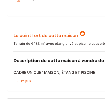
Le point fort de cette maison
Terrain de 6 133 m² avec étang privé et piscine couver
Description de cette maison à vendre de 
CADRE UNIQUE : MAISON, ÉTANG ET PISCINE
Sous offre d'achat
Lire plus
À Mortagne-sur-Sèvre, dans un cadre verdoyant avec terrai
paysager et d’une piscine couverte, de deux terrasses don
L’habitation offre 204 m² habitables aux volumes rares : 
parentale, salle de jeux ou bureau). Salle de bains, salle 