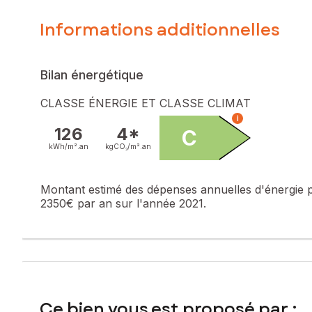
Informations additionnelles
Atouts : volumes généreux et lumineux, grande terrasse, en
Les informations sur les risques auxquels ce bien est expo
Bilan énergétique
Prix de vente : 389 000 €
Honoraires charge vendeur
CLASSE ÉNERGIE ET CLASSE CLIMAT
i
Contactez votre conseiller SAFTI : Benoît GRIFFON, Tél. : 
126
4*
C
kWh/m².
an
kgCO₂/m².
an
Montant estimé des dépenses annuelles d'énergie 
2350€ par an sur l'année 2021.
Ce bien vous est proposé par :