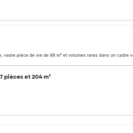
te, vaste pièce de vie de 88 m² et volumes rares dans un cadre 
7 pièces et 204 m²
n de 6 133 m², découvrez cette maison de 1994 avec étang d’env. 1 2
t une de près de 150 m², abri de jardin et dépendances .
vaste pièce de vie de 88 m² avec cuisine contemporaine, trois chamb
d’eau, lingerie, débarras et garage de 33 m² complètent l’ensemble.