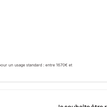
vironnement naturel préservé. Travaux à prévoir sur l’assainissemen
sé sont disponibles sur le site Géorisques : www.georisques.gouv.fr
06 29 44 12 05, E-mail : benoit.griffon@safti.fr - EI - Agent commer
pour un usage standard :
entre 1670€ et
Je souhaite être 