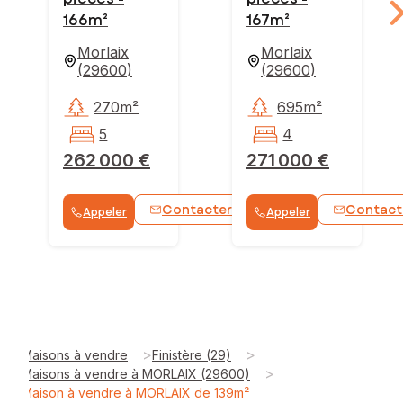
166m²
167m²
Morlaix
Morlaix
(
29600
)
(
29600
)
270m²
695m²
5
4
262 000 €
271 000 €
Contacter
Contact
Appeler
Appeler
WhatsApp
>
>
Maisons à vendre
Finistère (29)
>
Maisons à vendre à MORLAIX (29600)
Maison à vendre à MORLAIX de 139m²