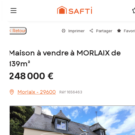
Retour
Imprimer
Partager
Favor
Maison à vendre à MORLAIX de
139m²
248 000 €
Morlaix - 29600
Réf 1656463