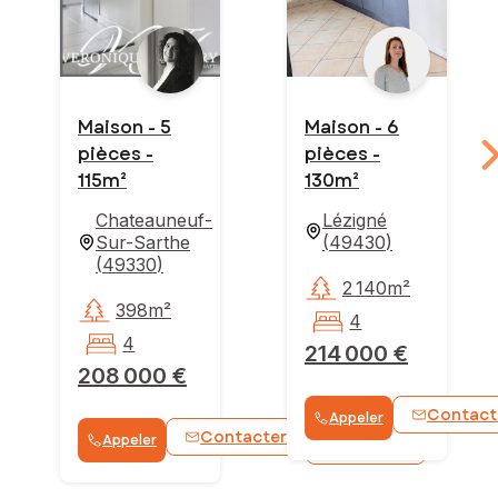
Maison - 5
Maison - 6
pièces -
pièces -
115m²
130m²
Chateauneuf-
Lézigné
Sur-Sarthe
(
49430
)
(
49330
)
2 140m²
398m²
4
4
214 000 €
208 000 €
Contact
Appeler
Contacter
Appeler
WhatsApp