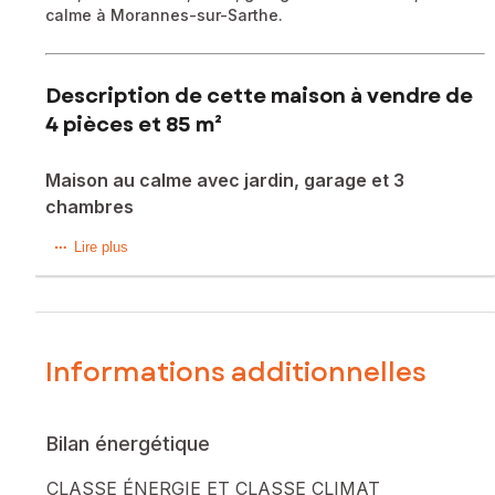
calme à Morannes-sur-Sarthe.
Description de cette maison à vendre de
4 pièces et 85 m²
Maison au calme avec jardin, garage et 3
chambres
À Morannes-sur-Sarthe (49640), dans un cadre verdoyant
Lire plus
et paisible, cette maison bénéficie d’un environnement
privilégié, idéal pour les amoureux de nature. Les
commerces et services du quotidien sont accessibles en
quelques minutes, alliant calme et praticité.
Informations additionnelles
Le terrain entièrement clôturé offre un bel espace de vie
extérieur avec un cabanon en bois, une cuisine d’été, ainsi
qu’une serre, idéale pour les passionnés de jardinage et les
Bilan énergétique
projets potagers.
CLASSE ÉNERGIE ET CLASSE CLIMAT
Ce pavillon de plain-pied construit en 2006 développe