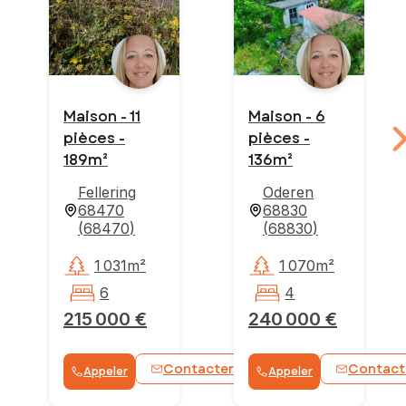
Maison - 11
Maison - 6
pièces -
pièces -
189m²
136m²
Fellering
Oderen
68470
68830
(
68470
)
(
68830
)
1 031m²
1 070m²
6
4
215 000 €
240 000 €
Contacter
Contact
Appeler
Appeler
WhatsApp