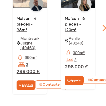
Maison - 4
Maison - 6
pièces -
pièces -
96m²
120m²
Montreuil-
Avrille
Juigne
(
49240
)
(
49460
)
300m²
660m²
3
3
298 000 €
299 000 €
Contact
Appeler
Contacter
Appeler
WhatsApp