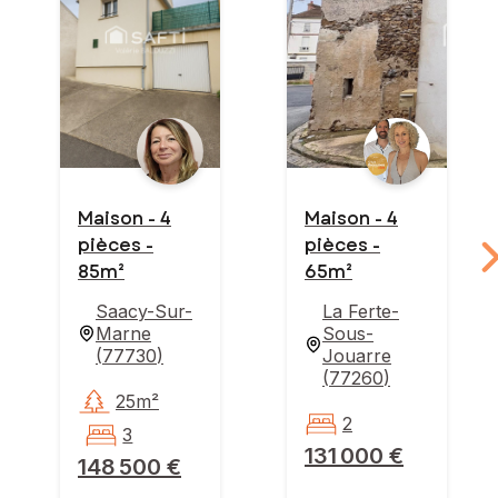
Maison - 4
Maison - 4
pièces -
pièces -
85m²
65m²
Saacy-Sur-
La Ferte-
Marne
Sous-
(
77730
)
Jouarre
(
77260
)
25m²
2
3
131 000 €
148 500 €