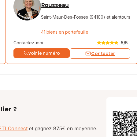
Rousseau
Saint-Maur-Des-Fosses (94100)
et alentours
41 biens en portefeuille
Contactez-moi
5
/5
Voir le numéro
Contacter
lier ?
AFTI Connect
et gagnez 875€ en moyenne.