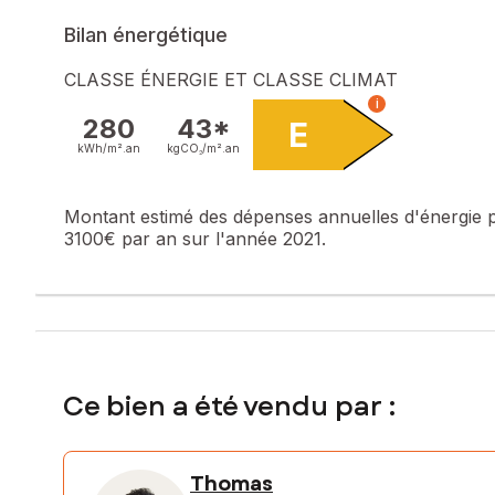
Bilan énergétique
CLASSE ÉNERGIE ET CLASSE CLIMAT
i
280
43*
E
kWh/m².
an
kgCO₂/m².
an
Montant estimé des dépenses annuelles d'énergie 
3100€ par an sur l'année 2021.
Ce bien a été vendu par :
Thomas