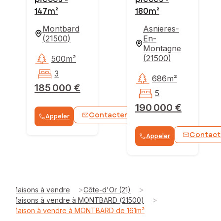
147m²
180m²
Montbard
Asnieres-
(
21500
)
En-
Montagne
(
21500
)
500m²
3
686m²
185 000 €
5
190 000 €
Contacter
Appeler
WhatsApp
Contact
Appeler
>
>
Maisons à vendre
Côte-d'Or (21)
>
Maisons à vendre à MONTBARD (21500)
Maison à vendre à MONTBARD de 161m²