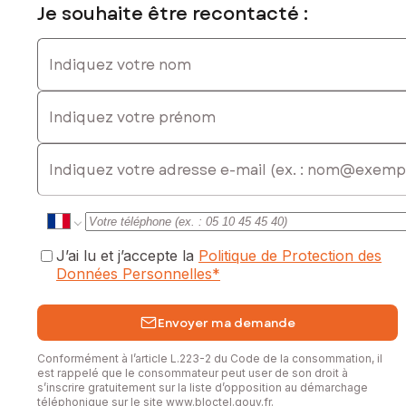
Tél. : 07 87 49 69 44, E-mail : karine.grossetete@safti.fr - EI
Je souhaite être recontacté :
- Agent commercial immatriculé au RSAC de DIJON sous le
numéro 794 139 618
Indiquez votre nom
Indiquez votre prénom
E-mail
J’ai lu et j’accepte la
Politique de Protection des
Données Personnelles
*
Envoyer ma demande
Conformément à l’article L.223-2 du Code de la consommation, il
est rappelé que le consommateur peut user de son droit à
s’inscrire gratuitement sur la liste d’opposition au démarchage
téléphonique sur le site
www.bloctel.gouv.fr
.